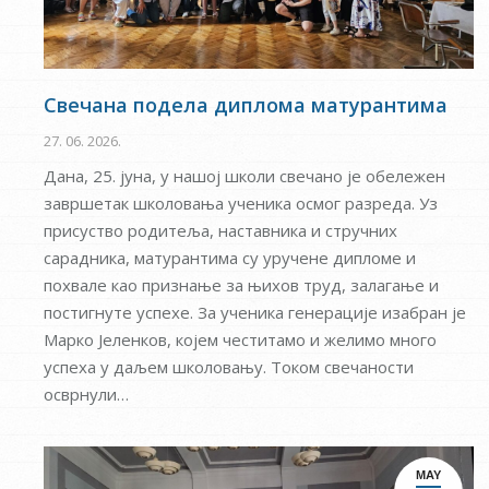
Свечана подела диплома матурантима
27. 06. 2026.
Дана, 25. јуна, у нашој школи свечано је обележен
завршетак школовања ученика осмог разреда. Уз
присуство родитеља, наставника и стручних
сарадника, матурантима су уручене дипломе и
похвале као признање за њихов труд, залагање и
постигнуте успехе. За ученика генерације изабран је
Марко Јеленков, којем честитамо и желимо много
успеха у даљем школовању. Током свечаности
осврнули…
MAY