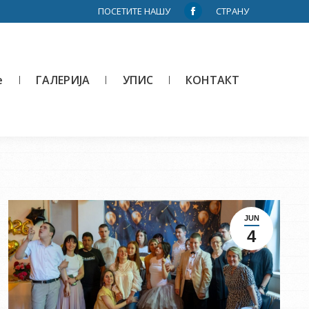
ПОСЕТИТЕ НАШУ
СТРАНУ
Facebook
page
opens
in
е
ГАЛЕРИЈА
УПИС
КОНТАКТ
new
window
JUN
4