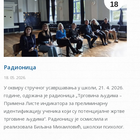
18
Радионица
18. 05. 2026.
У оквиру стручног усавршавања у школи, 21. 4. 2026.
године, одржана је радионица „Трговина људима –
Примена Листе индикатора за прелиминарну
идентификацију ученика који су потенцијалне жртве
трговине људима“. Радионицу је осмислила и
реализовала Биљана Михаиловић, школски психолог.