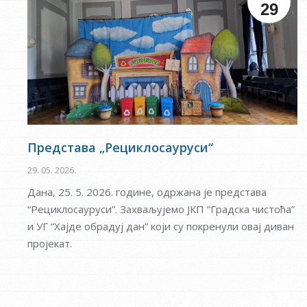
29
Представа „Рециклосауруси“
29. 05. 2026.
Дана, 25. 5. 2026. године, одржана је представа
“Рециклосауруси”. Захваљујемо ЈКП “Градска чистоћа”
и УГ “Хајде обрадуј дан” који су покренули овај диван
пројекат.