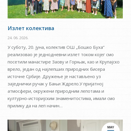
Излет колектива
24. 06. 2026.
У суботу, 20. јуна, колектив ОШ „Бошко Буха“
реализовао је једнодневни излет током којег смо
посетили манастире Заову и Горњак, као и Крупајско
врело, један од најлепших природних бисера
источне Србије. Дружење је настављено уз
заједнички ручак у Бањи Ждрело.У пријатној
атмосфери, окружени природним лепотама и
културно-историјским знаменитостима, имали смо
прилику да на леп начин…
MAY