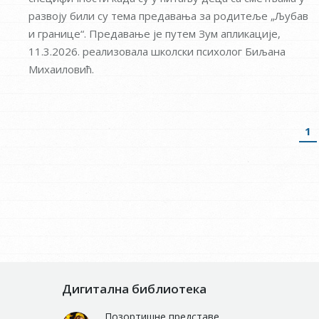
развоју били су тема предавања за родитеље „Љубав
и границе“. Предавање је путем Зум апликације,
11.3.2026. реализовала школски психолог Биљана
Михаиловић.
1
Дигитална библиотека
Позортишне представе