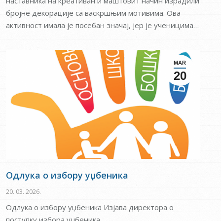
наставника на креативан и маштовит начин израдили
бројне декорације са васкршњим мотивима. Ова
активност имала је посебан значај, јер је ученицима…
MAR
20
Одлука о избору уџбеника
20. 03. 2026.
Одлука о избору уџбеника Изjaва директора о
поступку избора уџбеника