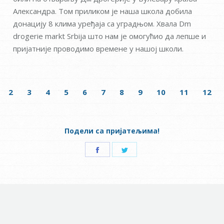
Александра. Том приликом је наша школа добила
донацију 8 клима уређаја са уградњом. Хвала Dm
drogerie markt Srbija што нам је омогућио да лепше и
пријатније проводимо времене у нашој школи.
2
3
4
5
6
7
8
9
10
11
12
Подели са пријатељима!
Share
Share
on
on
Facebook
Twitter