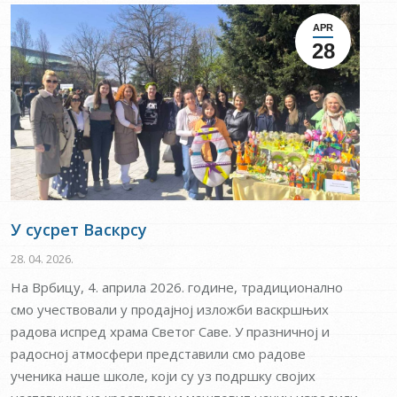
APR
28
У сусрет Васкрсу
28. 04. 2026.
На Врбицу, 4. априла 2026. године, традиционално
смо учествовали у продајној изложби васкршњих
радова испред храма Светог Саве. У празничној и
радосној атмосфери представили смо радове
ученика наше школе, који су уз подршку својих