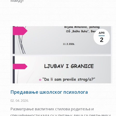
Маиду!
APR
2
Предавање школског психолога
02. 04. 2026.
Разматрање васпитних стилова родитеља и
специфичности када су у питању деца са сметњама у