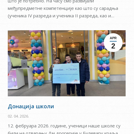
што је потребно. На часу смо развијали
међупредметне компетенције као што су сарадња
(ученика IV разреда и ученика II разреда, као и…
APR
2
Донација школи
02. 04. 2026.
12. фебруара 2026. године, ученици наше школе су
били на отварању Дм дрогерије у Булевару краља