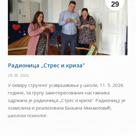
29
Радионица „Стрес и криза“
29. 05. 2026.
У оквиру стручног усавршавања у школи, 11. 5. 2026.
године, за групу заинтересованих наставника
одржана је радионица „Стрес и криза“. Радионицу је
осмислила и реализовала Биљана Михаиловић,
школски психолог.