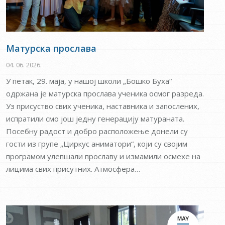
Матурска прослава
04. 06. 2026.
У петак, 29. маја, у нашој школи „Бошко Буха“
одржана је матурска прослава ученика осмог разреда.
Уз присуство свих ученика, наставника и запослених,
испратили смо још једну генерацију матураната.
Посебну радост и добро расположење донели су
гости из групе „Циркус аниматори“, који су својим
програмом улепшали прославу и измамили осмехе на
лицима свих присутних. Атмосфера…
MAY