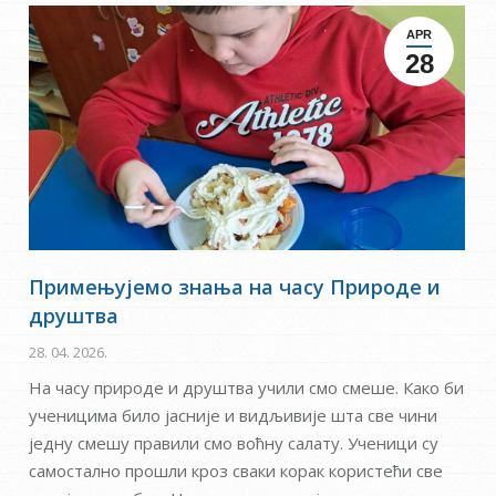
APR
28
Примењујемо знања на часу Природе и
друштва
28. 04. 2026.
На часу природе и друштва учили смо смеше. Како би
ученицима било јасније и видљивије шта све чини
једну смешу правили смо воћну салату. Ученици су
самостално прошли кроз сваки корак користећи све