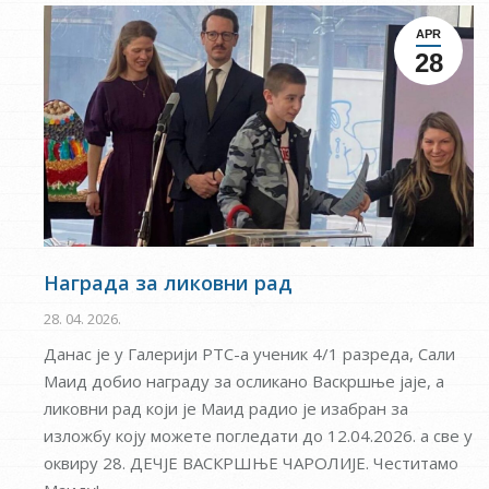
APR
28
Награда за ликовни рад
28. 04. 2026.
Данас је у Галерији РТС-а ученик 4/1 разреда, Сали
Маид добио награду за осликано Васкршње јаје, а
ликовни рад који је Маид радио је изабран за
изложбу коју можете погледати до 12.04.2026. а све у
оквиру 28. ДЕЧЈЕ ВАСКРШЊЕ ЧАРОЛИЈЕ. Честитамо