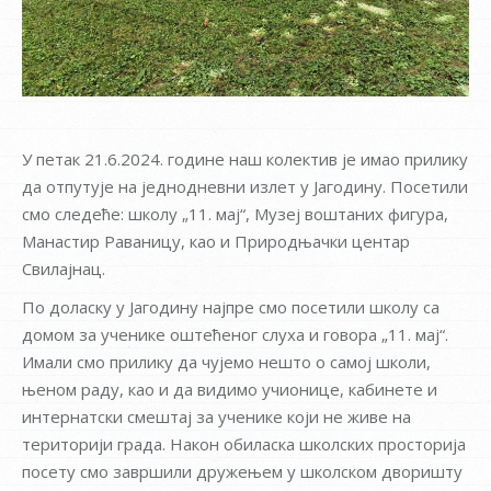
У петак 21.6.2024. године наш колектив је имао прилику
да отпутује на једнодневни излет у Јагодину. Посетили
смо следеће: школу „11. мај“, Музеј воштаних фигура,
Манастир Раваницу, као и Природњачки центар
Свилајнац.
По доласку у Јагодину најпре смо посетили школу са
домом за ученике оштећеног слуха и говора „11. мај“.
Имали смо прилику да чујемо нешто о самој школи,
њеном раду, као и да видимо учионице, кабинете и
интернатски смештај за ученике који не живе на
територији града. Након обиласка школских просторија
посету смо завршили дружењем у школском дворишту