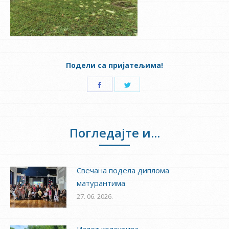
Подели са пријатељима!
Share
Share
on
on
Facebook
Twitter
Погледајте и...
Свечана подела диплома
матурантима
27. 06. 2026.