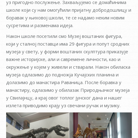
уз пригодно послужење. Захваљујемо се домаћинима
школе који су нам омогућили пријатну добродошлицу и
боравак у њиховој школи, те се надамо неким новим
сусретима и разменама идеја.
Након школе посетили смо Музеј воштаних фигура,
који у сталној поставци има 29 фигура и попут сродних
музеја у свету, у форми воштаних скулптура приказује
важне историјске, али и савремене личности, као и
окружење у којем у живели и стварали. Након обиласка
музеја одлазимо до подножја Кучајских планина и
долазимо до манастира Раваница. После боравка у
манастиру, одлазимо у обилазак Природњачког музеја
у Свилајнцу, а крај овог топлог јунског дана и нашег
излета приводимо крају уз свечани ручак и музику.