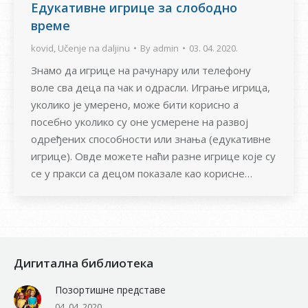
Едукативне игрице за слободно
време
kovid
,
Učenje na daljinu
By
admin
03. 04. 2020.
Знамо да игрице на рачунару или телефону
воле сва деца па чак и одрасли. Играње игрица,
уколико је умерено, може бити корисно а
посебно уколико су оне усмерене на развој
одређених способности или знања (едукативне
игрице). Овде можете наћи разне игрице које су
се у пракси са децом показале као корисне…
Дигитална библиотека
Позортишне представе
04. 04. 2020.