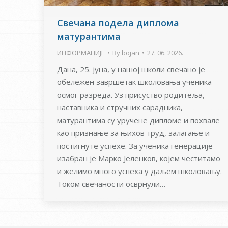
Свечана подела диплома
матурантима
ИНФОРМАЦИЈЕ
By
bojan
27. 06. 2026.
Дана, 25. јуна, у нашој школи свечано је
обележен завршетак школовања ученика
осмог разреда. Уз присуство родитеља,
наставника и стручних сарадника,
матурантима су уручене дипломе и похвале
као признање за њихов труд, залагање и
постигнуте успехе. За ученика генерације
изабран је Марко Јеленков, којем честитамо
и желимо много успеха у даљем школовању.
Током свечаности осврнули…