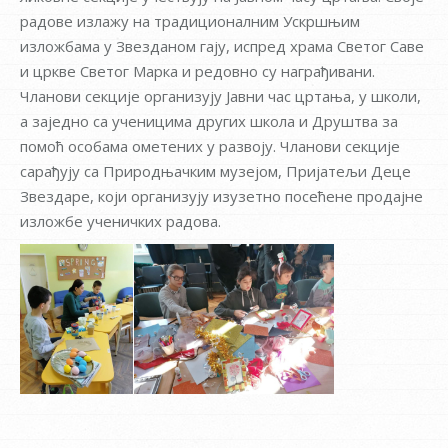
радове излажу на традиционалним Ускршњим
изложбама у Звезданом гају, испред храма Светог Саве
и цркве Светог Марка и редовно су награђивани.
Чланови секције организују Јавни час цртања, у школи,
а заједно са ученицима других школа и Друштва за
помоћ особама ометених у развоју. Чланови секције
сарађују са Природњачким музејом, Пријатељи Деце
Звездаре, који организују изузетно посећене продајне
изложбе ученичких радова.