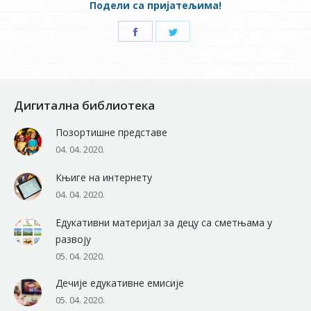
Подели са пријатељима!
Share
Share
on
on
Facebook
Twitter
Дигитална библиотека
Позортишне представе
04. 04. 2020.
Књиге на интернету
04. 04. 2020.
Едукативни материјал за децу са сметњама у
развоју
05. 04. 2020.
Дечије едукативне емисије
05. 04. 2020.