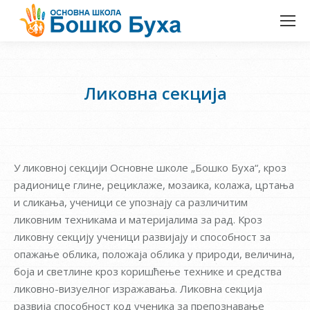
Ликовна секција
У ликовној секцији Основне школе „Бошко Буха“, кроз
радионице глине, рециклаже, мозаика, колажа, цртања
и сликања, ученици се упознају са различитим
ликовним техникама и материјалима за рад. Кроз
ликовну секцију ученици развијају и способност за
опажање облика, положаја облика у природи, величина,
боја и светлине кроз коришћење технике и средства
ликовно-визуелног изражавања. Ликовна секција
развија способност код ученика за препознавање