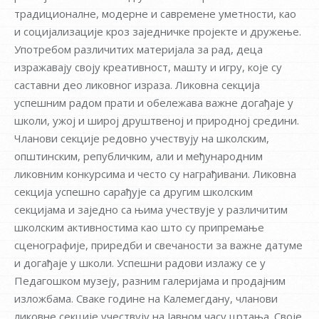
традиционалне, модерне и савремене уметности, као
и социјализације кроз заједничке пројекте и дружење.
Употребом различитих материјала за рад, деца
изражавају своју креативност, машту и игру, које су
саставни део ликовног израза. Ликовна секција
успешним радом прати и обележава важне догађаје у
школи, ужој и широј друштвеној и природној средини.
Чланови секције редовно учествују на школским,
општинским, републичким, али и међународним
ликовним конкурсима и често су награђивани. Ликовна
секција успешно сарађује са другим школским
секцијама и заједно са њима учествује у различитим
школским активностима као што су припремање
сценографије, приредби и свечаности за важне датуме
и догађаје у школи. Успешни радови излажу се у
Педагошком музеју, разним галеријама и продајним
изложбама. Сваке године на Калемегдану, чланови
ликовне секције учествују на Јавном часу цртања. Своје