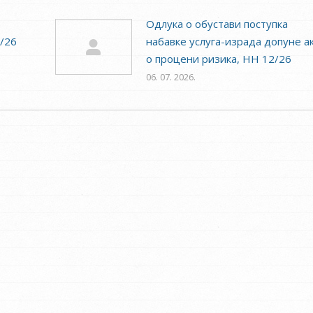
Одлука о обустави поступка
3/26
набавке услуга-израда допуне а
о процени ризика, НН 12/26
06. 07. 2026.