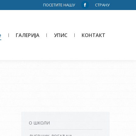
ПОСЕТИТЕ НАШУ
СТРАНУ
Facebook
page
opens
in
е
ГАЛЕРИЈА
УПИС
КОНТАКТ
new
window
О ШКОЛИ