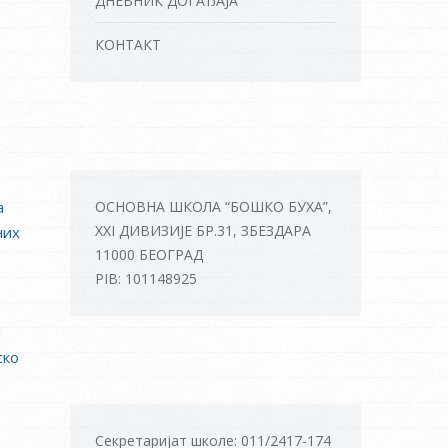
ДНЕВНИК ДОГАЂАЈА
КОНТАКТ
а
ОСНОВНА ШКОЛА “БОШКО БУХА”,
XXI ДИВИЗИЈЕ БР.31, ЗБЕЗДАРА
них
11000 БЕОГРАД
PIB: 101148925
ско
Секретаријат школе: 011/2417-174