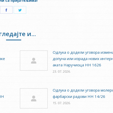
ли са пријатељима!
Share
Share
on
on
Facebook
Twitter
гледајте и...
Одлука о додели уговора измен
вке
допуна или израда нових интер
аката Наручиоца НН 1626
23. 07. 2026.
Одлука о додели уговора молер
НН
фарбарски радови НН 14/26
15. 07. 2026.