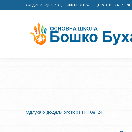
XXI ДИВИЗИЈЕ БР.31, 11000 БЕОГРАД
(+381) 011 2417 174
Одлука о додели Уговора НН 08-24