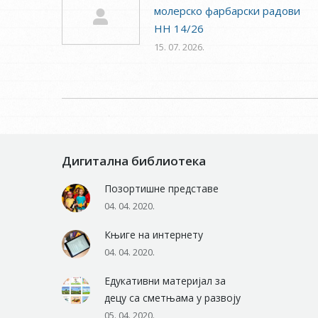
молерско фарбарски радови
НН 14/26
15. 07. 2026.
Дигитална библиотека
Позортишне представе
04. 04. 2020.
Књиге на интернету
04. 04. 2020.
Едукативни материјал за
децу са сметњама у развоју
05. 04. 2020.