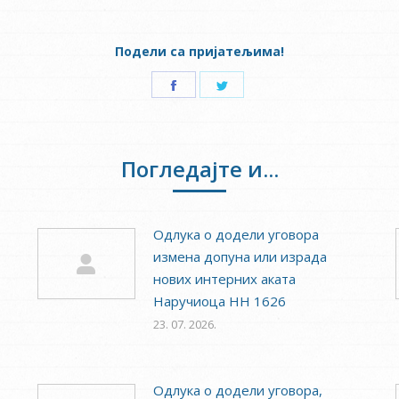
Подели са пријатељима!
Share
Share
on
on
Facebook
Twitter
Погледајте и...
Одлука о додели уговора
измена допуна или израда
нових интерних аката
Наручиоца НН 1626
23. 07. 2026.
Одлука о додели уговора,