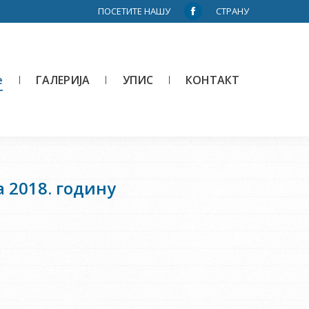
ПОСЕТИТЕ НАШУ
СТРАНУ
Facebook
page
opens
in
е
ГАЛЕРИЈА
УПИС
КОНТАКТ
new
window
 2018. годину