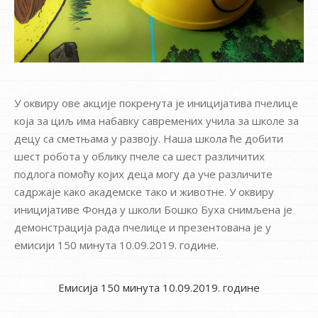
У оквиру ове акције покренута је иницијатива пчелице
која за циљ има набавку савремених учила за школе за
децу са сметњама у развоју. Наша школа ће добити
шест робота у облику пчеле са шест различитих
подлога помоћу којих деца могу да уче различите
садржаје како академске тако и животне.
У оквиру
иницијативе Фонда у школи Бошко Буха снимљена је
демонстрација рада пчелице и презентована је у
емисији 150 минута 10.09.2019. године.
Eмисијa 150 минута 10.09.2019. године