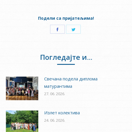
Подели са пријатељима!
Share
Share
on
on
Facebook
Twitter
Погледајте и...
Свечана подела диплома
матурантима
27. 06. 2026.
Излет колектива
24. 06. 2026.