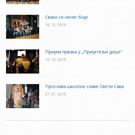
Свако се нечег боји
16. 12. 2019.
Пријем првака у „Пријатељи деце“
10. 10. 2019.
Прослава школске славе Свети Сава
27. 01. 2019.