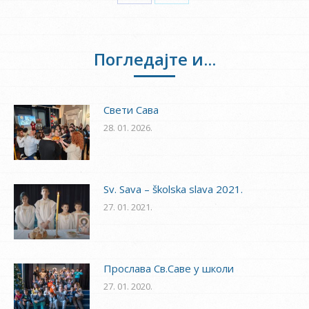
on
on
Facebook
Twitter
Погледајте и...
Свети Сава
28. 01. 2026.
Sv. Sava – školska slava 2021.
27. 01. 2021.
Прослава Св.Саве у школи
27. 01. 2020.