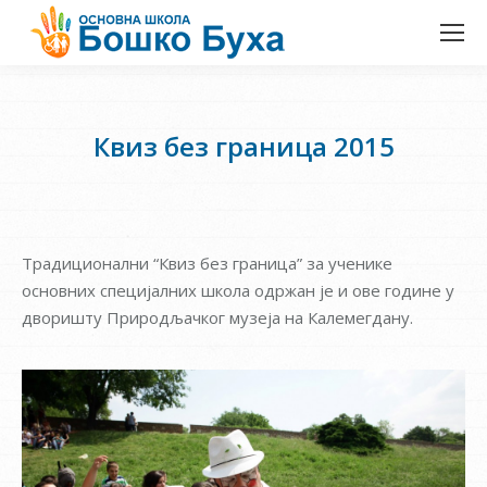
Квиз без граница 2015
Традиционални “Квиз без граница” за ученике
основних специјалних школа одржан је и ове године у
дворишту Природљачког музеја на Калемегдану.