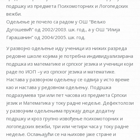
подршку из предмета Психомоторних и Логопедских
вежби.
Одељење је почело са радом у ОШ “Вељко
Дугошевић” од 2002/2003. шк. год., а у ОШ “Илија
Гарашанин” од 2004/2005. шк. год.
У развојно одељење иду ученици из нижих разреда
редовне школе којима је потребна индивидуализирана
подршка из математике и српског језика и ученици који
раде по ИОП –у из српског језика и математике.
Настава у развојном одељењу се одвија у исто време
као и настава у редовном одељењу. Подршка
подразумева три или пет часова из предмета Српски
језик и Математика у току радне недеље. Дефектолози
у развојним одељењима пружају деци додатну
подршку и кроз групно извођење психомоторних и
логопедских вежби, три или четири часа у току радне
недеље. Ослањајући се на њихове јаке стране и