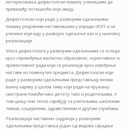
интересовања дефектолози помажу ученицима да
превазиђу потешкоће које имају.
Дефектолози који раде у развојним одељењима
помажу редовним наставницима у изради ИОП-а за
ученике који иду у развојно одељење као и у њиховој
реализацији.
Улога дефектолога у развојним одељењима се огледа
кроз спровођење васпитно образовног, корективног и
превентивног рада који се реализује кроз извођење
наставе из поменутих предмета. Дефектолози који
раде у развојним одељењима представљају веома
важну карику у целом тиму који ради на пружању
свестране помоћи како детету тако и родитељима. У
том циљу они тесно сарађују са учитељима, школским
тимом, социјалним, здравственим и другим службама.
Реализација наставних садржаја у развојним
одељењима представља један од видова сарадње