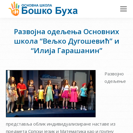
Развојна одељења Основних
школа “Вељко Дугошевић” и
“Илија Гарашанин”
Развојно
одељење
представља облик индивидуализиране наставе из
предмета Српски језик и Математика као и групну