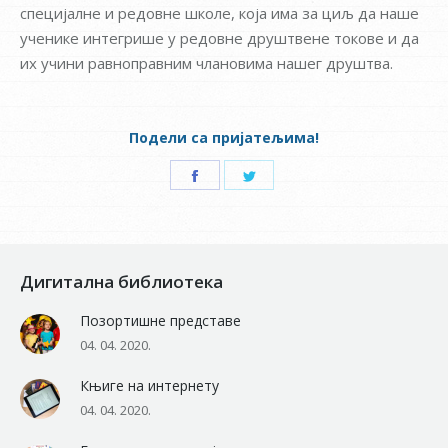
специјалне и редовне школе, која има за циљ да наше
ученике интегрише у редовне друштвене токове и да
их учини равноправним члановима нашег друштва.
Подели са пријатељима!
Share
Share
on
on
Facebook
Twitter
Дигитална библиотека
Позортишне представе
04. 04. 2020.
Књиге на интернету
04. 04. 2020.