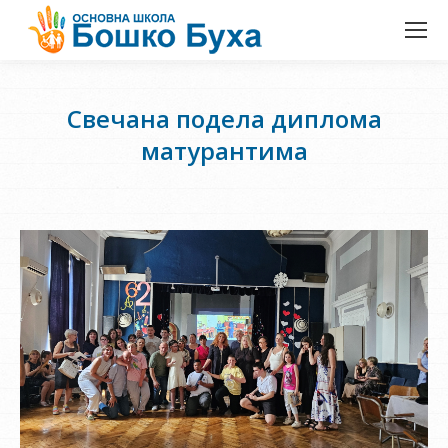
Свечана подела диплома
матурантима