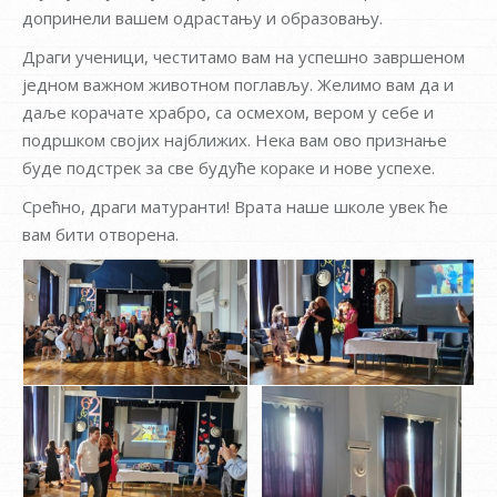
допринели вашем одрастању и образовању.
Драги ученици, честитамо вам на успешно завршеном
једном важном животном поглављу. Желимо вам да и
даље корачате храбро, са осмехом, вером у себе и
подршком својих најближих. Нека вам ово признање
буде подстрек за све будуће кораке и нове успехе.
Срећно, драги матуранти! Врата наше школе увек ће
вам бити отворена.