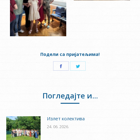
Подели са пријатељима!
Share
Share
on
on
Facebook
Twitter
Погледајте и...
Излет колектива
24. 06. 2026.