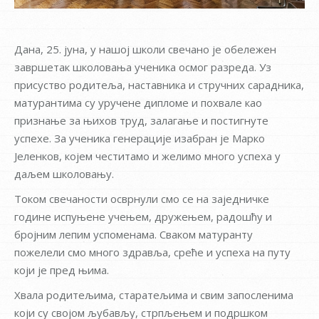
Дана, 25. јуна, у нашој школи свечано је обележен
завршетак школовања ученика осмог разреда. Уз
присуство родитеља, наставника и стручних сарадника,
матурантима су уручене дипломе и похвале као
признање за њихов труд, залагање и постигнуте
успехе. За ученика генерације изабран је Марко
Јеленков, којем честитамо и желимо много успеха у
даљем школовању.
Током свечаности осврнули смо се на заједничке
године испуњене учењем, дружењем, радошћу и
бројним лепим успоменама. Сваком матуранту
пожелели смо много здравља, среће и успеха на путу
који је пред њима.
Хвала родитељима, старатељима и свим запосленима
који су својом љубављу, стрпљењем и подршком