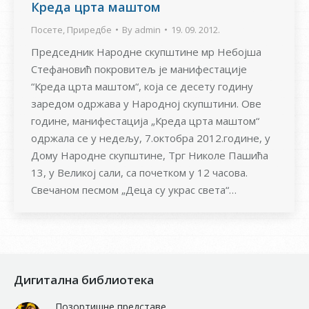
Креда црта маштом
Посете
,
Приредбе
By
admin
19. 09. 2012.
Председник Народне скупштине мр Небојша
Стефановић покровитељ је манифестације
“Креда црта маштом“, која се десету годину
заредом одржава у Народној скупштини. Ове
године, манифестација „Креда црта маштом“
одржала се у недељу, 7.октобра 2012.године, у
Дому Народне скупштине, Трг Николе Пашића
13, у Великој сали, са почетком у 12 часова.
Свечаном песмом „Деца су украс света“…
Дигитална библиотека
Позортишне представе