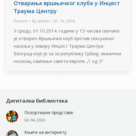
Отварања вршњачког клуба у Инцест
Траума Центру
Посете
By
admin
01. 10. 2014.
У среду, 01.10.2014. године у 13 часова свечано
је отворен Вршњачки клуб против сексуалног
насиља у оквиру Инцест Траума Центра-
Београд које је за за републику Србију званични
носилац кампање савета европе „1 од 5“ .
Дигитална библиотека
Позортишне представе
04. 04. 2020.
Књиге на интернету