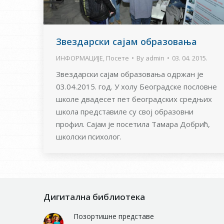
Звездарски сајам образовања
ИНФОРМАЦИЈЕ
,
Посете
By
admin
03. 04. 2015.
Звездарски сајам образовања одржан је
03.04.2015. год. У холу Београдске пословне
школе двадесет пет београдских средњих
школа представиле су свој образовни
профил. Сајам је посетила Тамара Добрић,
школски психолог.
Дигитална библиотека
Позортишне представе