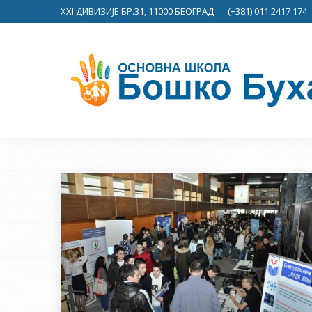
XXI ДИВИЗИЈЕ БР.31, 11000 БЕОГРАД
(+381) 011 2417 174