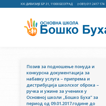
XXI ДИВИЗИЈЕ БР.31, 11000 БЕОГРАД
(+381) 011 2417 174
Позив за подношење понуда и
конкурсна документација за
набавку услуга – припрема и
дистрибуција школског оброка –
ручка и ужине за ученике у
Основној школи „Бошко Буха“ за
период од 09.01.2017.године до