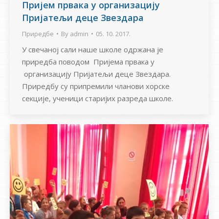
Пријем првака у организацију
Пријатељи деце Звездара
Приредбе
By
admin
05. 10. 2017.
У свечаној сали наше школе одржана је
приредба поводом Пријема првака у
организацију Пријатељи деце Звездара.
Приредбу су припремили чланови хорске
секције, ученици старијих разреда школе.