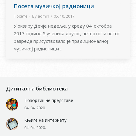
Посета музичкој радионици
Посете
By
admin
05. 10. 2017.
У оквиру Дечје недеље, у среду 04. октобра
2017 године 5 ученика другог, четвртог и петог
разреда присуствовало је традиционалној
музичкој радионици …
Дигитална библиотека
Позортишне представе
04. 04. 2020.
Књиге на интернету
04. 04. 2020.