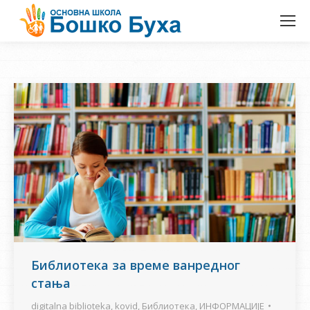
Библиотека за време ванредног
стања
digitalna biblioteka
,
kovid
,
Библиотека
,
ИНФОРМАЦИЈЕ