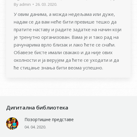
By
admin
26. 03. 2020.
У овим данима, а можда недељама или дуже,
надам се да вам неће бити превише тешко да
пратите наставу и радите задатке на начин који
је тренутно организован. Вама је и тако рад на
рачунарима врло близак и лако ћете се снаћи.
Обавезе бисте имали свакако и да није ових
околности и ја верујем да ћете се уходати и да
ће стицање знања бити веома успешно.
Дигитална библиотека
Позортишне представе
04. 04. 2020.