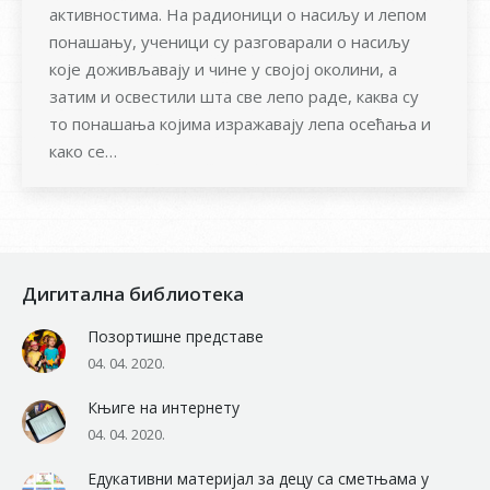
активностима. На радионици о насиљу и лепом
понашању, ученици су разговарали о насиљу
које доживљавају и чине у својој околини, а
затим и освестили шта све лепо раде, каква су
то понашања којима изражавају лепа осећања и
како се…
Дигитална библиотека
Позортишне представе
04. 04. 2020.
Књиге на интернету
04. 04. 2020.
Едукативни материјал за децу са сметњама у