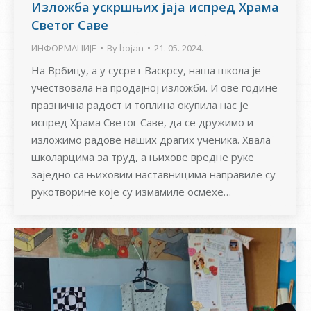
Изложба ускршњих јаја испред Храма
Светог Саве
ИНФОРМАЦИЈЕ
By
bojan
21. 05. 2024.
На Врбицу, а у сусрет Васкрсу, наша школа је
учествовала на продајној изложби. И ове године
празнична радост и топлина окупила нас је
испред Храма Светог Саве, да се дружимо и
изложимо радове наших драгих ученика. Хвала
школарцима за труд, а њихове вредне руке
заједно са њиховим наставницима направиле су
рукотворине које су измамиле осмехе…