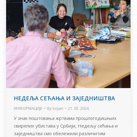
НЕДЕЉА СЕЋАЊА И ЗАЈЕДНИШТВА
ИНФОРМАЦИЈЕ
By
bojan
21. 05. 2024.
У знак поштовања жртвама прошлогодишњих
свирепих убистава у Србији, Недељу сећања и
заједништва смо обележили различитим