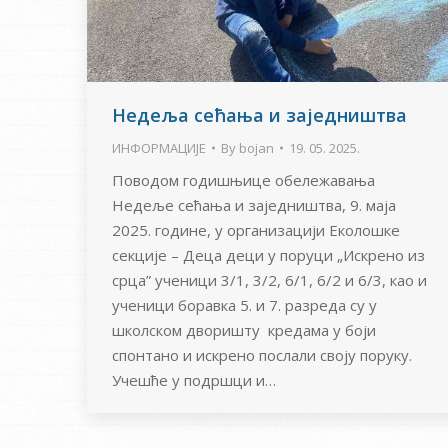
Недеља сећања и заједништва
ИНФОРМАЦИЈЕ
By
bojan
19. 05. 2025.
Поводом годишњице обележавања
Недеље сећања и заједништва, 9. маја
2025. године, у организацији Еколошке
секције – Деца деци у поруци „Искрено из
срца” ученици 3/1, 3/2, 6/1, 6/2 и 6/3, као и
ученици боравка 5. и 7. разреда су у
школском дворишту кредама у боји
спонтано и искрено послали своју поруку.
Учешће у подршци и…