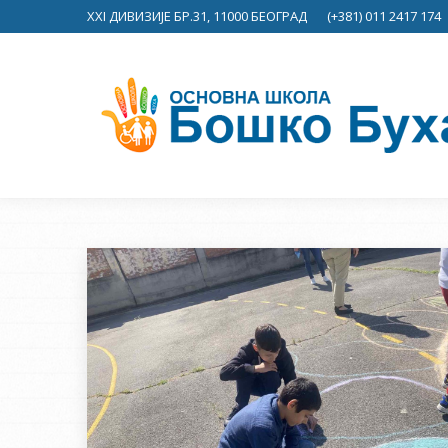
XXI ДИВИЗИЈЕ БР.31, 11000 БЕОГРАД
(+381) 011 2417 174