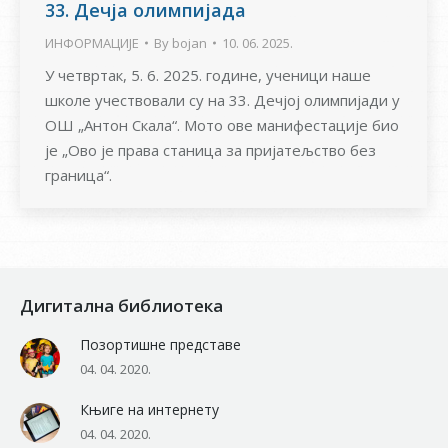
33. Дечја олимпијада
ИНФОРМАЦИЈЕ
By
bojan
10. 06. 2025.
У четвртак, 5. 6. 2025. године, ученици наше
школе учествовали су на 33. Дечјој олимпијади у
ОШ „Антон Скала“. Мото ове манифестације био
је „Ово је права станица за пријатељство без
граница“.
Дигитална библиотека
Позортишне представе
04. 04. 2020.
Књиге на интернету
04. 04. 2020.