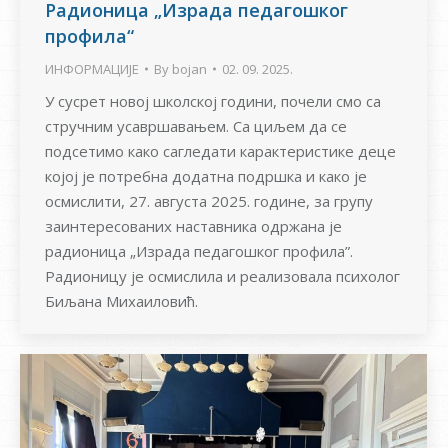
Радионица „Израда педагошког
профила“
ИНФОРМАЦИЈЕ
By
bojan
02. 09. 2025.
У сусрет новој школској години, почели смо са
стручним усавршавањем. Са циљем да се
подсетимо како сагледати карактеристике деце
којој је потребна додатна подршка и како је
осмислити, 27. августа 2025. године, за групу
заинтересованих наставника одржана је
радионица „Израда педагошког профила”.
Радионицу је осмислила и реализовала психолог
Биљана Михаиловић.