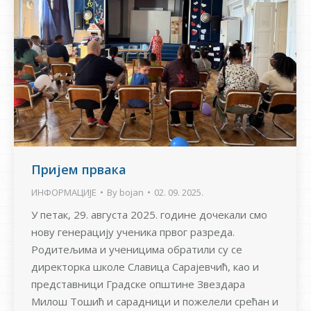
Пријем првака
ИНФОРМАЦИЈЕ
By
bojan
02. 09. 2025.
У петак, 29. августа 2025. године дочекали смо
нову генерацију ученика првог разреда.
Родитељима и ученицима обратили су се
директорка школе Славица Сарајевчић, као и
представници Градске општине Звездара
Милош Тошић и сарадници и пожелели срећан и