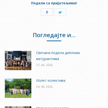
Подели са пријатељима!
Share
Share
on
on
Facebook
Twitter
Погледајте и...
Свечана подела диплома
матурантима
27. 06. 2026.
Излет колектива
24. 06. 2026.
Матурска прослава