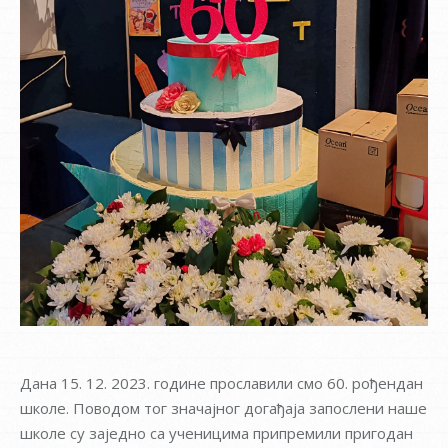
Дана 15. 12. 2023. године прославили смо 60. рођендан
школе. Поводом тог значајног догађаја запослени наше
школе су заједно са ученицима припремили пригодан