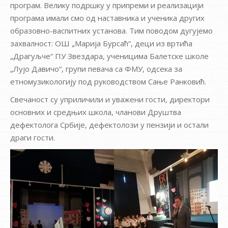
програм. Велику подршку у припреми и реализацији
програма имали смо од наставника и ученика других
образовно-васпитних установа. Тим поводом дугујемо
захвалност: ОШ „Марија Бурсаћ“, деци из вртића
„Драгуљче“ ПУ Звездара, ученицима Балетске школе
„Лујо Давичо“, групи певача са ФМУ, одсека за
етномузикологију под руководством Сање Ранковић.
Свечаност су уприличили и уважени гости, директори
основних и средњих школа, чланови Друштва
дефектолога Србије, дефектолози у пензији и остали
драги гости.