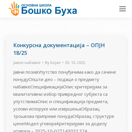
Конкурсна документација – ОПЈН
18/25
Јавне набавке
By
bojan
03. 10. 2025.
Јавни позивУпутство понуђачима како да сачине
понудуОпшти део – подаци о предмету
набавкеСпецификацијаОпис критеријума за
квалитативни избор привредног субјекта са
упутствимаОпис и спецификација предмета,
услови испоруке или извршењаОбразац
трошкова припреме понудаОбразац структуре
ценеМодел уговораКритеријуми за доделу
уговора – 2025-10-02T143033.374