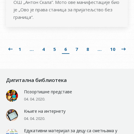
ОШ „Антон Скала“. Мото ове манифестације био
је „Ово је права станица за пријатељство без
граница“.
1
…
4
5
6
7
8
…
10
Дигитална библиотека
Позортишне представе
04. 04. 2020.
Књиге на интернету
04. 04. 2020.
Едукативни материјал за децу са сметњама у