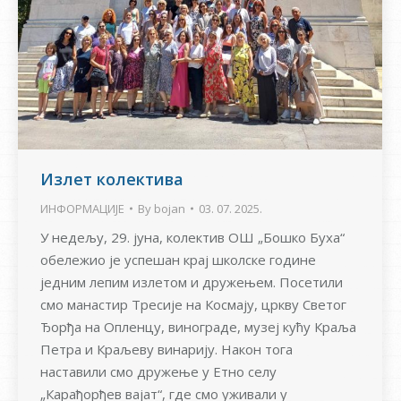
Излет колектива
ИНФОРМАЦИЈЕ
By
bojan
03. 07. 2025.
У недељу, 29. јуна, колектив ОШ „Бошко Буха“
обележио је успешан крај школске године
једним лепим излетом и дружењем. Посетили
смо манастир Тресије на Космају, цркву Светог
Ђорђа на Опленцу, винограде, музеј кућу Краља
Петра и Краљеву винарију. Након тога
наставили смо дружење у Етно селу
„Карађорђев вајат“, где смо уживали у