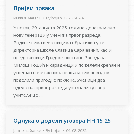
Пријем првака
ИНФОРМАЦИЈЕ
By
bojan
02. 09. 2025.
У петак, 29. августа 2025. године дочекали смо
нову генерацију ученика првог разреда.
Родитељима и ученицима обратили су се
директорка школе Славица Сарајевчић, као и
представници Градске општине Звездара
Милош Тошић и сарадници и пожелели срећан и
успешан почетак школовања и тим поводом
поделили пригодне поклоне. Ученици два
одељења првог разреда упознали су своје
учитељице,…
Одлукa о додели уговора НН 15-25
Јавне набавке
By
bojan
04. 08. 2025.