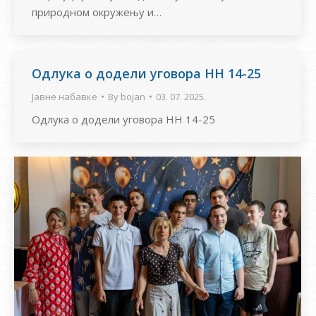
природном окружењу и…
Одлукa о додели уговора НН 14-25
Јавне набавке
By
bojan
03. 07. 2025.
Одлукa о додели уговора НН 14-25