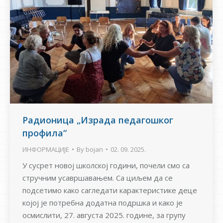
Радионица „Израда педагошког
профила“
ИНФОРМАЦИЈЕ
By
bojan
02. 09. 2025.
У сусрет новој школској години, почели смо са
стручним усавршавањем. Са циљем да се
подсетимо како сагледати карактеристике деце
којој је потребна додатна подршка и како је
осмислити, 27. августа 2025. године, за групу