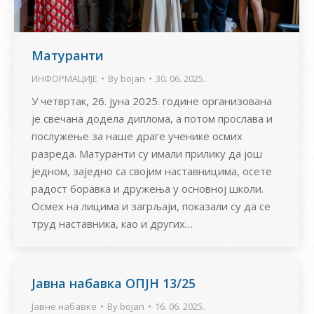
Матуранти
ИНФОРМАЦИЈЕ
By
bojan
30. 06. 2025.
У четвртак, 26. јуна 2025. године организована
је свечана додела диплома, а потом прослава и
послужење за наше драге ученике осмих
разреда. Матуранти су имали прилику да још
једном, заједно са својим наставницима, осете
радост боравка и дружења у основној школи.
Осмех на лицима и загрљаји, показали су да се
труд наставника, као и других…
Јавна набавка ОПЈН 13/25
Јавне набавке
By
bojan
16. 06. 2025.