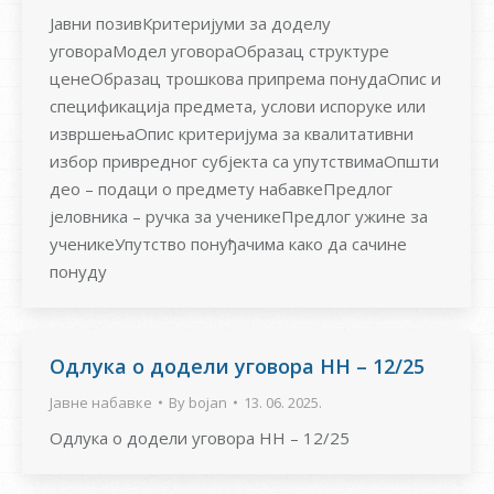
Јавни позивКритеријуми за доделу
уговораМодел уговораОбразац структуре
ценеОбразац трошкова припрема понудаОпис и
спецификација предмета, услови испоруке или
извршењаОпис критеријума за квалитативни
избор привредног субјекта са упутствимаОпшти
део – подаци о предмету набавкеПредлог
јеловника – ручка за ученикеПредлог ужине за
ученикеУпутство понуђачима како да сачине
понуду
Одлука о додели уговора НН – 12/25
Јавне набавке
By
bojan
13. 06. 2025.
Одлука о додели уговора НН – 12/25