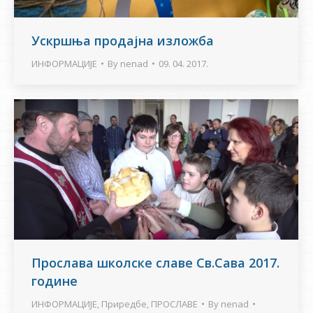
Ускршња продајна изложба
ИНФОРМАЦИЈЕ
By
nenad
09. 04. 2017.
Прослава школске славе Св.Сава 2017.
године
ИНФОРМАЦИЈЕ
,
Приредбе
,
ПРОСЛАВЕ
By
nenad