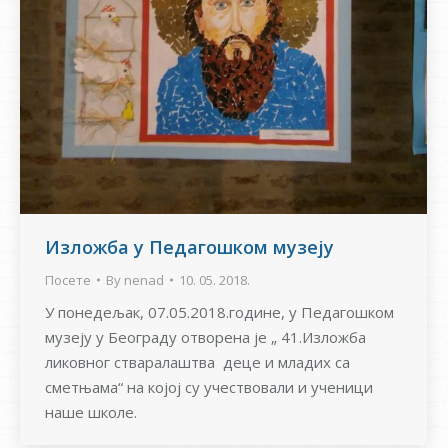
Изложба у Педагошком музеју
Посете
By
nenad
10. 05. 2018.
У понедељак, 07.05.2018.године, у Педагошком
музеју у Београду отворена је „ 41.Изложба
ликовног стваралаштва деце и младих са
сметњама“ на којој су учествовали и ученици
наше школе.