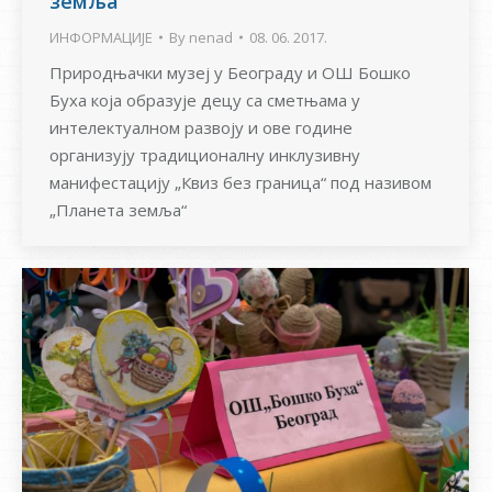
земља”
ИНФОРМАЦИЈЕ
By
nenad
08. 06. 2017.
Природњачки музеј у Београду и ОШ Бошко
Буха која образује децу са сметњама у
интелектуалном развоју и ове године
организују традиционалну инклузивну
манифестацију „Квиз без граница“ под називом
„Планета земља“