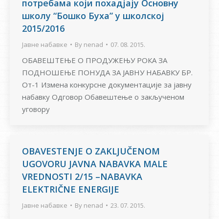
потребама који похадјају Основну
школу “Бошко Буха” у школској
2015/2016
Јавне набавке
By
nenad
07. 08. 2015.
ОБАВЕШТЕЊЕ О ПРОДУЖЕЊУ РОКА ЗА
ПОДНОШЕЊЕ ПОНУДА ЗА ЈАВНУ НАБАВКУ БР.
Oт-1 Измена конкурсне документације за јавну
набавку Одговор Обавештење о закљученом
уговору
OBAVESTENJE O ZAKLJUČENOM
UGOVORU JAVNA NABAVKA MALE
VREDNOSTI 2/15 –NABAVKA
ELEKTRIČNE ENERGIJE
Јавне набавке
By
nenad
23. 07. 2015.