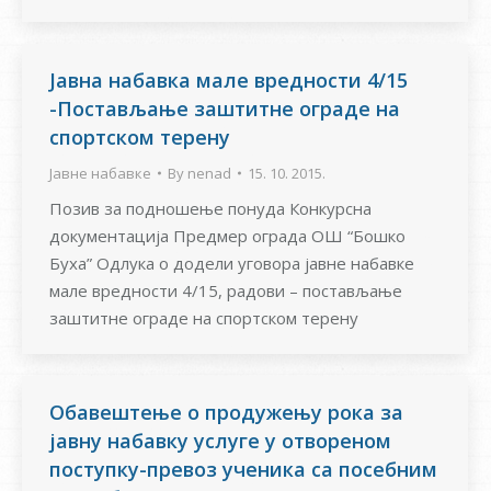
Јавна набавка мале вредности 4/15
-Постављање заштитне ограде на
спортском терену
Јавне набавке
By
nenad
15. 10. 2015.
Позив за подношење понуда Конкурсна
документација Предмер ограда ОШ “Бошко
Буха” Одлука о додели уговора јавне набавке
мале вредности 4/15, радови – постављање
заштитне ограде на спортском терену
Обавештење о продужењу рока за
јавну набавку услуге у отвореном
поступку-превоз ученика са посебним