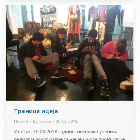
Тржница идеја
Посете
By
nenad
30. 03. 2018.
У петак, 30.03.2018.године, неколико ученика
седмог и осмог разреда наше школе посетило је