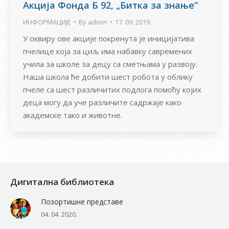
Акција Фонда Б 92, „Битка за знање“
ИНФОРМАЦИЈЕ
By
admin
17. 09. 2019.
У оквиру ове акције покренута је иницијатива
пчелице која за циљ има набавку савремених
учила за школе за децу са сметњама у развоју.
Наша школа ће добити шест робота у облику
пчеле са шест различитих подлога помоћу којих
деца могу да уче различите садржаје како
академске тако и животне.
Дигитална библиотека
Позортишне представе
04. 04. 2020.