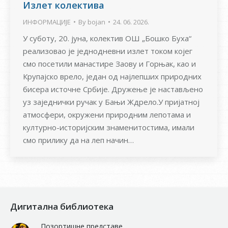
Излет колектива
ИНФОРМАЦИЈЕ
By
bojan
24. 06. 2026.
У суботу, 20. јуна, колектив ОШ „Бошко Буха“
реализовао је једнодневни излет током којег
смо посетили манастире Заову и Горњак, као и
Крупајско врело, један од најлепших природних
бисера источне Србије. Дружење је настављено
уз заједнички ручак у Бањи Ждрело.У пријатној
атмосфери, окружени природним лепотама и
културно-историјским знаменитостима, имали
смо прилику да на леп начин…
Дигитална библиотека
Позортишне представе