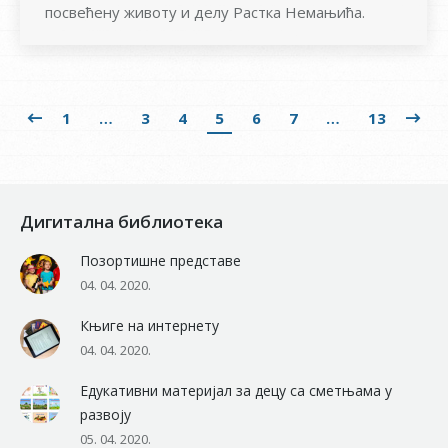
посвећену животу и делу Растка Немањића.
1
…
3
4
5
6
7
…
13
Дигитална библиотека
Позортишне представе
04. 04. 2020.
Књиге на интернету
04. 04. 2020.
Едукативни материјал за децу са сметњама у
развоју
05. 04. 2020.