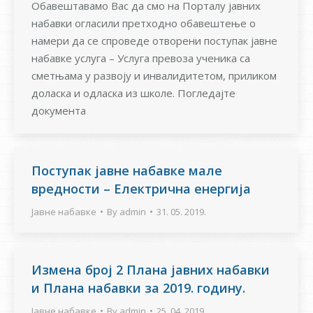
Обавештавамо Вас да смо на Порталу јавних
набавки огласили претходно обавештење о
намери да се спроведе отворени поступак јавне
набавке услуга – Услуга превоза ученика са
сметњама у развоју и инвалидитетом, приликом
доласка и одласка из школе. Погледајте
документа
Поступак јавне набавке мале
вредности – Електрична енергија
Јавне набавке
By
admin
31. 05. 2019.
Измена број 2 Плана јавних набавки
и Плана набавки за 2019. годину.
Јавне набавке
By
admin
25. 04. 2019.