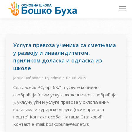
Услуга превоза ученика са сметњама
у развоју и инвалидитетом,
приликом доласка и одласка из
школе
Јавне набавке
By
admin
02. 08. 2019.
Сл. гласник РС, бр. 68/15 услуге копненог
саобраћаја (осим услуга железничког саобраћаја
), укључујући и услуге превоза у оклопљеним
возилима и курирске услуге (осим превоза
поште) Контакт особа: Наташа Станковић
Контакт e-mail: boskobuha@eunet.rs