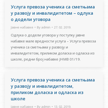
Услуга превоза ученика са сметњама
у развоју и инвалидитетом – одлука
о додели уговора
Јавне набавке
By
admin
27. 02. 2019.
Одлука о додели уговора у поступку јавне
набавке мале вредности услуга – Услуга превоза
ученика са сметњама у развоју и
инвалидитетом, приликом доласка и одласка из
школе, редни број набавке ЈНМВ 01/19.
Услуга превоза ученика са сметњама
у развоју и инвалидитетом,
приликом доласка и одласка из
школе
Јавне набавке
By
admin
13. 02. 2019.