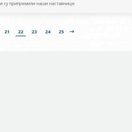
ји су припремили наши наставници.
21
22
23
24
25