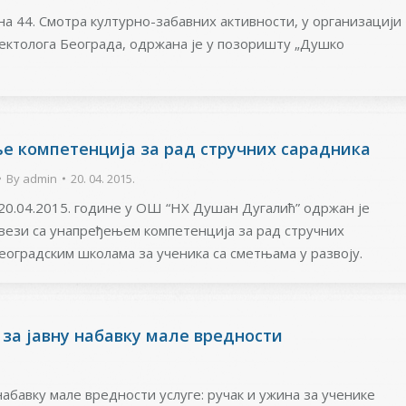
а 44. Смотра културно-забавних активности, у организацији
ктолога Београда, одржана је у позоришту „Душко
е компетенција за рад стручних сарадника
By
admin
20. 04. 2015.
20.04.2015. године у ОШ “НХ Душан Дугалић” одржан је
 вези са унапређењем компетенција за рад стручних
еоградским школама за ученика са сметњама у развоју.
за јавну набавку мале вредности
бавку мале вредности услуге: ручак и ужина за ученике