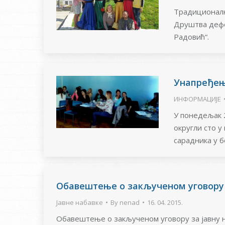
Традиционалн
Друштва дефе
Радовић“.
Унапређењ
ИНФОРМАЦИЈЕ
У понедељак 
округли сто у
сарадника у б
Обавештење о закљученом уговору 
Јавне набавке
By
nenad
16. 04. 2015.
Обавештење о закљученом уговору за јавну на