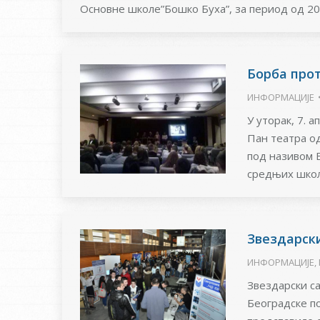
Основне школе”Бошко Буха”, за период од 20
Борба про
ИНФОРМАЦИЈЕ
У уторак, 7. 
Пан театра о
под називом 
средњих школ
Звездарск
ИНФОРМАЦИЈЕ
,
Звездарски са
Београдске п