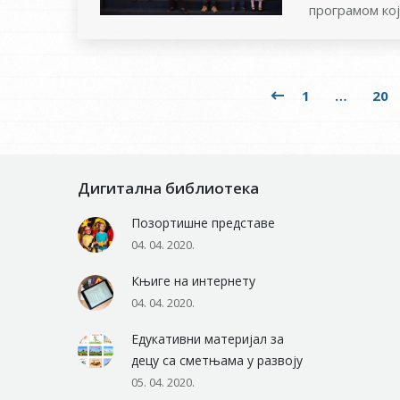
програмом ко
1
…
20
Дигитална библиотека
Позортишне представе
04. 04. 2020.
Књиге на интернету
04. 04. 2020.
Едукативни материјал за
децу са сметњама у развоју
05. 04. 2020.