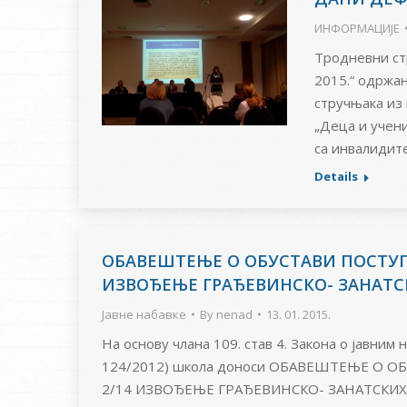
ИНФОРМАЦИЈЕ
Тродневни ст
2015.“ одржан
стручњака из 
„Деца и учен
са инвалидите
Details
ОБАВЕШТЕЊЕ O ОБУСТАВИ ПОСТУПК
ИЗВОЂЕЊЕ ГРАЂЕВИНСКО- ЗАНАТС
Јавне набавке
By
nenad
13. 01. 2015.
На основу члана 109. став 4. Закона о јавним 
124/2012) школа доноси ОБАВЕШТЕЊЕ O 
2/14 ИЗВОЂЕЊЕ ГРАЂЕВИНСКО- ЗАНАТСКИХ