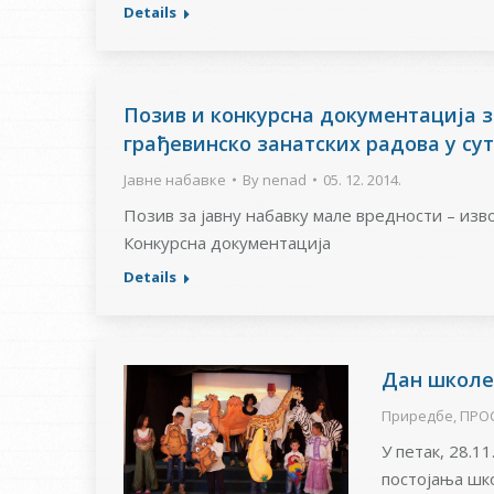
Details
Позив и конкурснa документацијa з
грађевинско занатских радова у су
Јавне набавке
By
nenad
05. 12. 2014.
Позив за јавну набавку мале вредности – из
Конкурснa документацијa
Details
Дан школе 
Приредбе
,
ПРО
У петак, 28.1
постојања шко