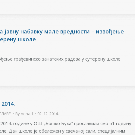
а јавну набавку мале вредности – извођење
терену школе
вођење грађевинско занатских радова у сутерену школе
2014.
СЛАВЕ
By
nenad
02. 12. 2014.
1.2014. године у ОШ „Бошко Буха“ прославили смо 51 годину
ле. Дан школе је обележен у свечаној сали, специјалним