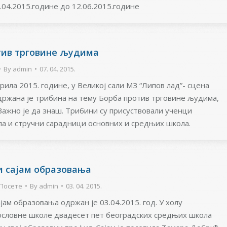
.04.2015.године до 12.06.2015.године
тив трговине људима
By
admin
07. 04. 2015.
априла 2015. године, у Великој сали МЗ “Липов лад”- сцена
држана је трибина на тему Борба против трговине људима,
Важно је да знаш. Трибини су присуствовали ученци
а и стручни сарадници основних и средњих школа.
и сајам образовања
Посете
By
admin
03. 04. 2015.
јам образовања одржан је 03.04.2015. год. У холу
ословне школе двадесет пет београдских средњих школа