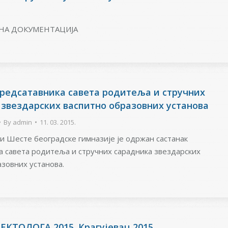
НА ДОКУМЕНТАЦИЈА
предсатавника савета родитеља и стручних
 звездарских васпитно образовних установа
By
admin
11. 03. 2015.
ли Шесте београдске гимназије је одржан састанак
а савета родитеља и стручних сарадника звездарских
азовних установа.
КТОЛОГА 2015. Крагујевац 2015.