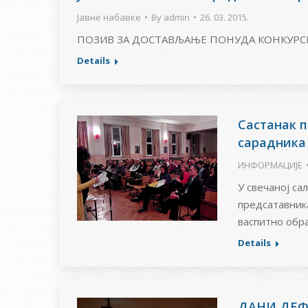
Јавне набавке
By
admin
26. 03. 2015.
ПОЗИВ ЗА ДОСТАВЉАЊЕ ПОНУДА КОНКУРС
Details
Састанак 
сарадника
ИНФОРМАЦИЈЕ
У свечаној са
предсатавник
васпитно обр
Details
ДАНИ ДЕФЕ