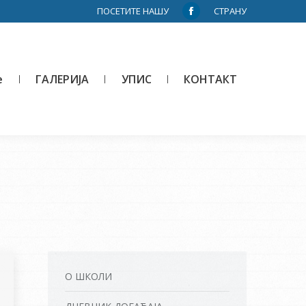
ПОСЕТИТЕ НАШУ
СТРАНУ
Facebook
page
opens
in
е
ГАЛЕРИЈА
УПИС
КОНТАКТ
new
window
О ШКОЛИ