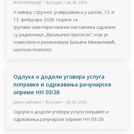
ИНФОРМАЦИЈЕ
By
bojan
26. 02. 2026.
У оквиру стручног усавршавања у школи, 12. и
13. фебруара 2026. године са
групама заинтересованих наставника одржане
су радионице „Вршњачки притисак“, које је
осмислила и реализовала Биљана Михаиловић,
школски психолог.
Одлука о додели уговора услуга
поправке и одржавања рачунарске
опреме НН 03/26
Јавне набавке
By
bojan
26. 02. 2026.
Одлука о додели уговора услуга поправке и
одржавања рачунарске опреме НН 03/26