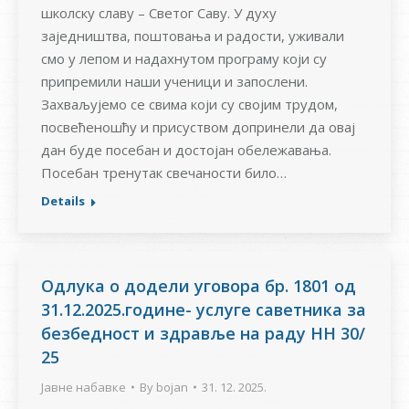
школску славу – Светог Саву. У духу
заједништва, поштовања и радости, уживали
смо у лепом и надахнутом програму који су
припремили наши ученици и запослени.
Захваљујемо се свима који су својим трудом,
посвећеношћу и присуством допринели да овај
дан буде посебан и достојан обележавања.
Посебан тренутак свечаности било…
Details
Одлука о додели уговора бр. 1801 од
31.12.2025.године- услуге саветника за
безбедност и здравље на раду НН 30/
25
Јавне набавке
By
bojan
31. 12. 2025.