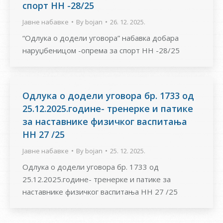
спорт НН -28/25
Јавне набавке
By
bojan
26. 12. 2025.
“Одлука о додели уговора” набавка добара
наруџбеницом -опрема за спорт НН -28/25
Одлука о додели уговора бр. 1733 од
25.12.2025.године- тренерке и патике
за наставнике физичког васпитања
НН 27 /25
Јавне набавке
By
bojan
25. 12. 2025.
Одлука о додели уговора бр. 1733 од
25.12.2025.године- тренерке и патике за
наставнике физичког васпитања НН 27 /25