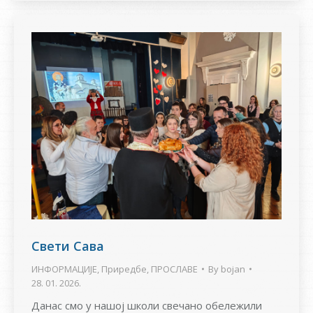
Свети Сава
ИНФОРМАЦИЈЕ
,
Приредбе
,
ПРОСЛАВЕ
By
bojan
28. 01. 2026.
Данас смо у нашој школи свечано обележили