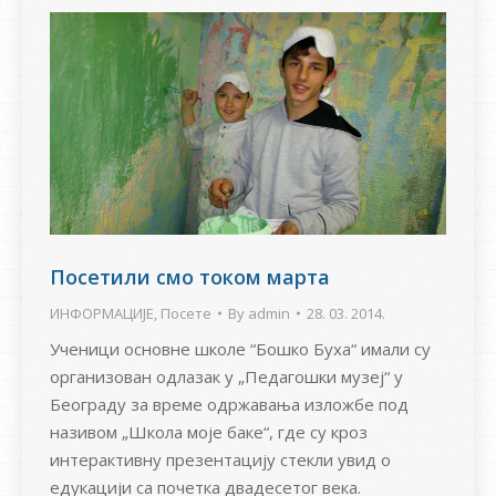
Посетили смо током марта
ИНФОРМАЦИЈЕ
,
Посете
By
admin
28. 03. 2014.
Ученици основне школе “Бошко Буха“ имали су
организован одлазак у „Педагошки музеј“ у
Београду за време одржавања изложбе под
називом „Школа моје баке“, где су кроз
интерактивну презентацију стекли увид о
едукацији са почетка двадесетог века.