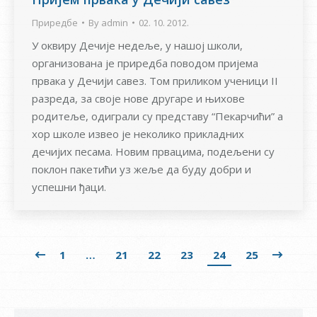
Приредбе
By
admin
02. 10. 2012.
У оквиру Дечије недеље, у нашој школи,
организована је приредба поводом пријема
првака у Дечији савез. Том приликом ученици II
разреда, за своје нове другаре и њихове
родитеље, одиграли су представу “Пекарчићи” а
хор школе извео је неколико прикладних
дечијих песама. Новим првацима, подељени су
поклон пакетићи уз жеље да буду добри и
успешни ђаци.
1
…
21
22
23
24
25