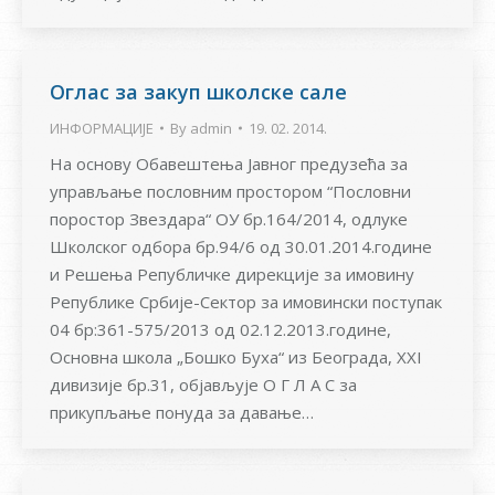
Оглас за закуп школске сале
ИНФОРМАЦИЈЕ
By
admin
19. 02. 2014.
На основу Обавештења Јавног предузећа за
управљање пословним простором “Пословни
поростор Звездара“ ОУ бр.164/2014, одлуке
Школског одбора бр.94/6 од 30.01.2014.године
и Решења Републичке дирекције за имовину
Републике Србије-Сектор за имовински поступак
04 бр:361-575/2013 од 02.12.2013.године,
Основна школа „Бошко Буха“ из Београда, XXI
дивизије бр.31, објављује О Г Л А С за
прикупљање понуда за давање…