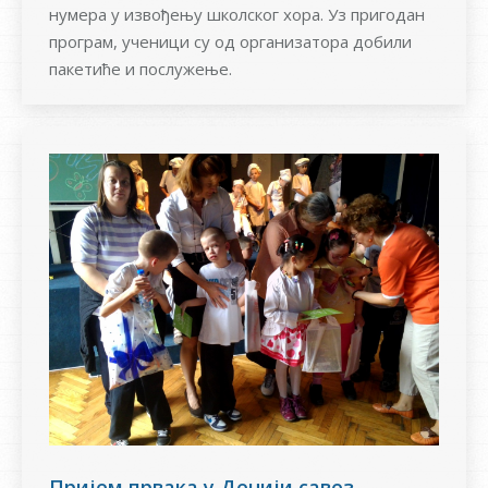
нумера у извођењу школског хора. Уз пригодан
програм, ученици су од организатора добили
пакетиће и послужење.
Пријем првака у Дечији савез