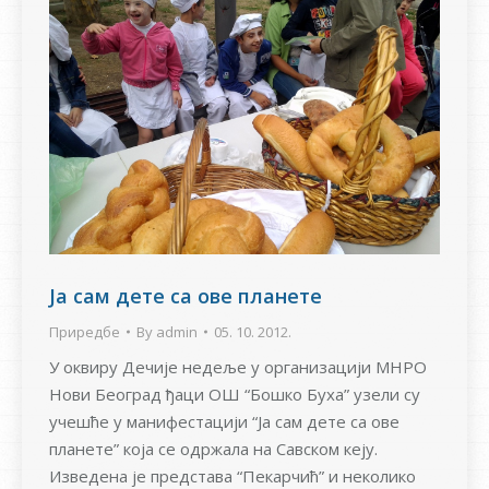
Ја сам дете са ове планете
Приредбе
By
admin
05. 10. 2012.
У оквиру Дечије недеље у организацији МНРО
Нови Београд ђаци ОШ “Бошко Буха” узели су
учешће у манифестацији “Ја сам дете са ове
планете” која се одржала на Савском кеју.
Изведена је представа “Пекарчић” и неколико