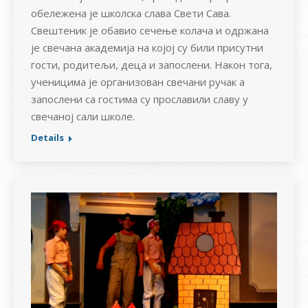
обележена је школска слава Свети Сава.
Свештеник је обавио сечење колача и одржана
је свечана академија на којој су били присутни
гости, родитељи, деца и запослени. Након тога,
ученицима је организован свечани ручак а
запослени са гостима су прославили славу у
свечаној сали школе.
Details