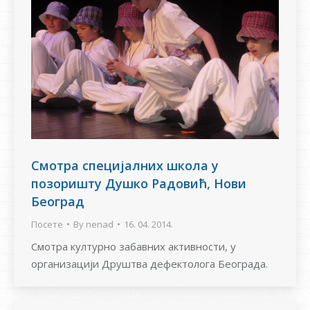
Смотра специјалних школа у
позоришту Душко Радовић, Нови
Београд
Посете
By
nenad
16. 04. 2014.
Смотра културно забавних активности, у
организацији Друштва дефектолога Београда.