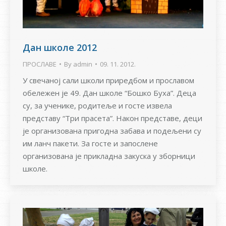
Дан школе 2012
ПРОСЛАВЕ
By
admin
09. 11. 2012.
У свечаној сали школи приредбом и прославом
обележен је 49. Дан школе “Бошко Буха”. Деца
су, за ученике, родитеље и госте извела
представу “Три прасета”. Након представе, деци
је организована пригодна забава и подељени су
им ланч пакети. За госте и запослене
организована је прикладна закуска у зборници
школе.