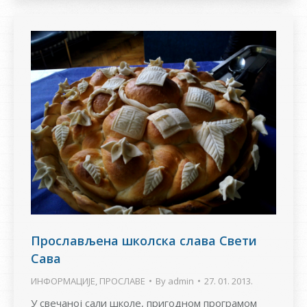
Прослављена школска слава Свети
Сава
ИНФОРМАЦИЈЕ
,
ПРОСЛАВЕ
By
admin
27. 01. 2013.
У свечаној сали школе, пригодном програмом