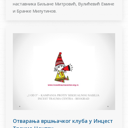
наставника Биљане Митровић, Вулићевић Емине
и Бранке Милутинов.
Отварања вршњачког клуба у Инцест