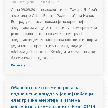
Посете
By
nenad
09. 09. 2014.
Дана 09.09.2014. психолог школе Тамара Добрић
посетила је ОШ „Бранко Радичевић“ на Новом
Београду и присуствовала је позоришној
представи за децу „Стоп насиљу“. Том приликом
је остварила контакт са Смиљаном Грујић
представницом Министарства просвете и спорта
(јединица за превенцију насиља), која је
обећала да ће школи обезбедити средства како
би се и код нас одржала…
Details
Обавештење о измени рока за
подношење понуда у јавној набавци
електричне енергије и измена
конкурсне документације ЈН бр. 01/14