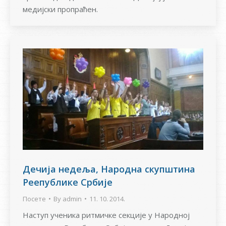
медијски пропраћен.
Дечија недеља, Народна скупштина
Реепублике Србије
Посете
By
admin
11. 10. 2014.
Наступ ученика ритмичке секције у Народној