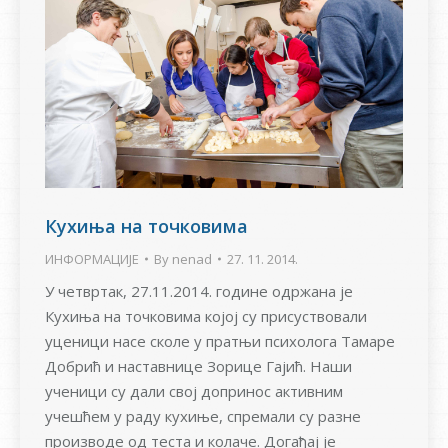
Кухиња на точковима
ИНФОРМАЦИЈЕ
By
nenad
27. 11. 2014.
У четвртак, 27.11.2014. године одржана је
Кухиња на точковима којој су присуствовали
уценици насе сколе у пратњи психолога Тамаре
Добрић и наставнице Зорице Гајић. Наши
ученици су дали свој допринос активним
учешћем у раду кухиње, спремали су разне
производе од теста и колаче. Догађај је