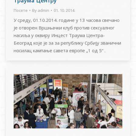
Траума Центру
Посете
By
admin
01. 10. 2014.
У среду, 01.10.2014. године у 13 часова свечано
је отворен Вршњачки клуб против сексуалног
насиља у оквиру Инцест Траума Центра-
Београд које је за за републику Србију званични
носилац кампање савета европе „1 од 5“ .