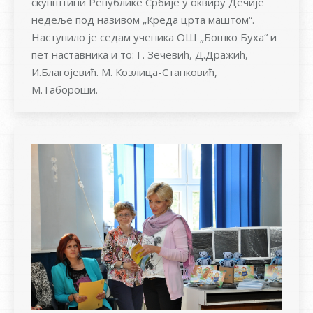
скупштини Републике Србије у оквиру Дечије
недеље под називом „Креда црта маштом“.
Наступило је седам ученика ОШ „Бошко Буха“ и
пет наставника и то: Г. Зечевић, Д.Дражић,
И.Благојевић. М. Козлица-Станковић,
М.Табороши.