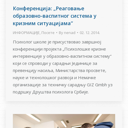
Конференција: „Реаговање
образовно-васпитног система у
кризним ситуацијама“
ИНФОРМАЦИЈЕ
,
Посете
By
nenad
02. 12. 2014.
Психолог школе је присуствовао завршној
конференцији пројекта „Психолошке кризне
интервенције у образовно-васпитном систему“
који се спроводи у сарадњи Јединице за
превенцију насиља, Министарства просвете,
науке и технолошког развоја и Немачке
организације за техничку сарадњу GIZ Gmbh уз
подршку Друштва психолога Србије.