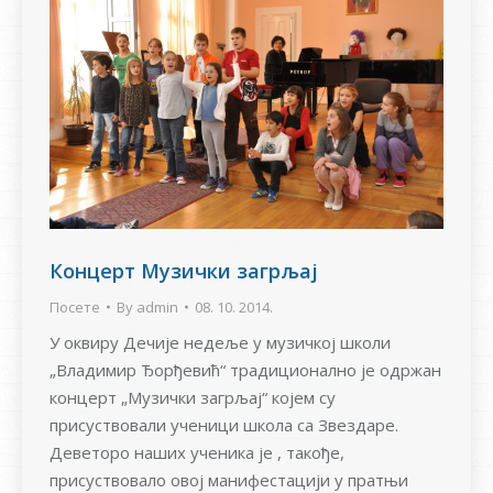
Концерт Музички загрљај
Посете
By
admin
08. 10. 2014.
У оквиру Дечије недеље у музичкој школи
„Владимир Ђорђевић“ традиционално је одржан
концерт „Музички загрљај“ којем су
присуствовали ученици школа са Звездаре.
Деветоро наших ученика је , такође,
присуствовало овој манифестацији у пратњи