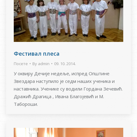
Фестивал плеса
Посете
By
admin
09. 10. 2014.
У оквиру Дечије недеље, испред Општине
Звездара наступило је седм наших ученика и
наставника. Ученике су водили Гордана Зечевић.
Дражић Драгица , Ивана Благојевић и М.
Табороши.