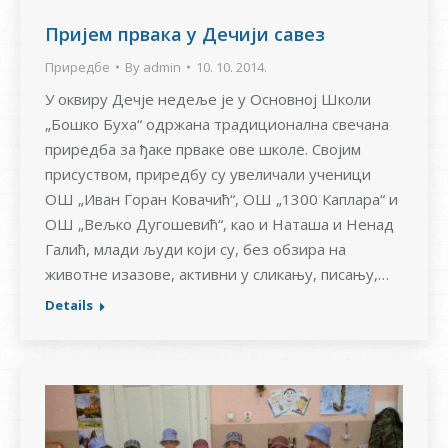
Пријем првака у Дечији савез
Приредбе
By
admin
10. 10. 2014.
У оквиру Дечје недеље је у Основној Школи
„Бошко Буха“ одржана традиционална свечана
приредба за ђаке прваке ове школе. Својим
присуством, приредбу су увеличали ученици
ОШ „Иван Горан Ковачић“, ОШ „1300 Каплара“ и
ОШ „Вељко Дугошевић“, као и Наташа и Ненад
Галић, млади људи који су, без обзира на
животне изазове, активни у сликању, писању,…
Details