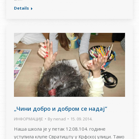
Details
„Чини добро и добром се надај“
ИНФОРМАЦИЈЕ
By
nenad
15. 09. 2014.
Наша школа је у петак 12.08.104. године
уступила клупе Свратишту у Крфској улици. Тамо