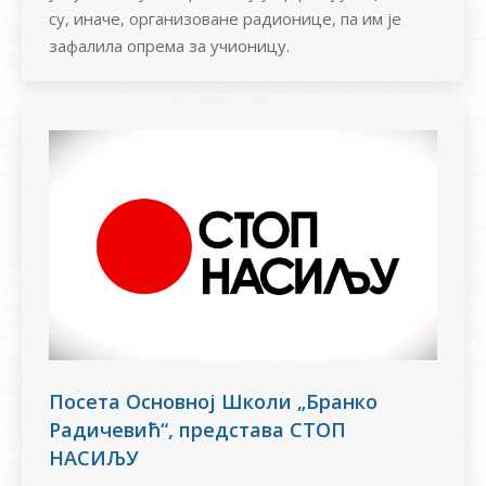
су, иначе, организоване радионице, па им је
зафалила опрема за учионицу.
Посета Основној Школи „Бранко
Радичевић“, представа СТОП
НАСИЉУ