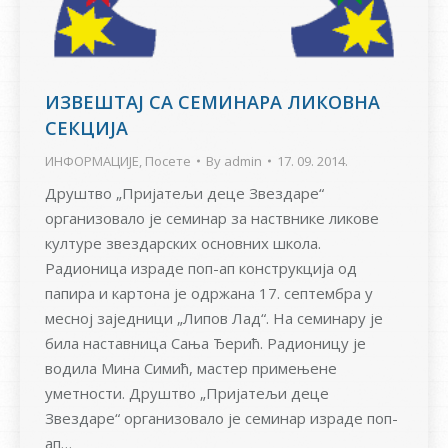
ИЗВЕШТАЈ СА СЕМИНАРА ЛИКОВНА
СЕКЦИЈА
ИНФОРМАЦИЈЕ
,
Посете
By
admin
17. 09. 2014.
Друштво „Пријатељи деце Звездаре“
организовало је семинар за наствнике ликове
културе звездарских основних школа.
Радионица израде поп-ап конструкција од
папира и картона је одржана 17. септембра у
месној заједници „Липов Лад“. На семинару је
била наставница Сања Ђерић. Радионицу је
водила Мина Симић, мастер примењене
уметности. Друштво „Пријатељи деце
Звездаре“ организовало је семинар израде поп-
ап…