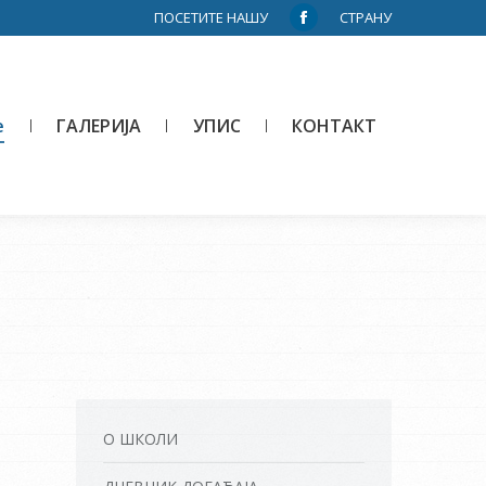
ПОСЕТИТЕ НАШУ
СТРАНУ
Facebook
page
opens
in
е
ГАЛЕРИЈА
УПИС
КОНТАКТ
new
window
О ШКОЛИ