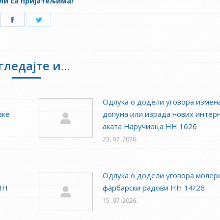
ли са пријатељима!
Share
Share
on
on
Facebook
Twitter
гледајте и...
Одлука о додели уговора измен
вке
допуна или израда нових интер
аката Наручиоца НН 1626
23. 07. 2026.
Одлука о додели уговора молер
НН
фарбарски радови НН 14/26
15. 07. 2026.