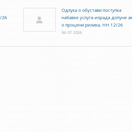
Одлука о обустави поступка
3/26
набавке услуга-израда допуне а
о процени ризика, НН 12/26
06. 07. 2026.