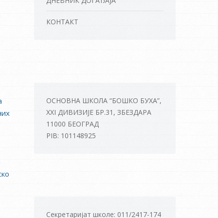
ДНЕВНИК ДОГАЂАЈА
КОНТАКТ
а
ОСНОВНА ШКОЛА “БОШКО БУХА”,
XXI ДИВИЗИЈЕ БР.31, ЗБЕЗДАРА
них
11000 БЕОГРАД
PIB: 101148925
ско
Секретаријат школе: 011/2417-174