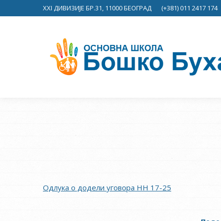
XXI ДИВИЗИЈЕ БР.31, 11000 БЕОГРАД
(+381) 011 2417 174
Одлукa о додели уговора НН 17-25