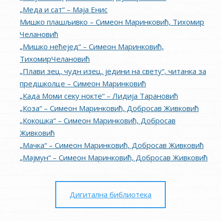
„Меда и сат“ – Маја Енис
Мишко плашљивко – Симеон Маринковић, Тихомир
Челановић
„Мишко нећејед“ – Симеон Маринковић,
ТихомирЧелановић
„Плави зец, чудн изец, једини на свету“, читанка за
предшколце – Симеон Маринковић
„Када Моми секу нокте“ – Лидија Тарановић
„Коза“ – Симеон Маринковић, Добросав Живковић
„Кокошка“ – Симеон Маринковић, Добросав
Живковић
„Мачка“ – Симеон Маринковић, Добросав Живковић
„Мајмун“ – Симеон Маринковић, Добросав Живковић
Дигитална библиотека