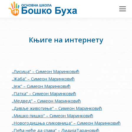
Књиге на интернету
„Лисица” – Симеон Маринковић
„Жаба” – Симеон Маринковић
„Јеж” – Симеон Маринковић
„Патка” – Симеон Маринковић
„Медвед” – Симеон Маринковић
„Дивље животиње“ – Симеон Маринковић
„Мишко пишко“ – Симеон Маринковић
„Новогодишња сликовница“ – Симеон Маринковић
„Пеђа неће да спава“ – ЛидијаТарановић