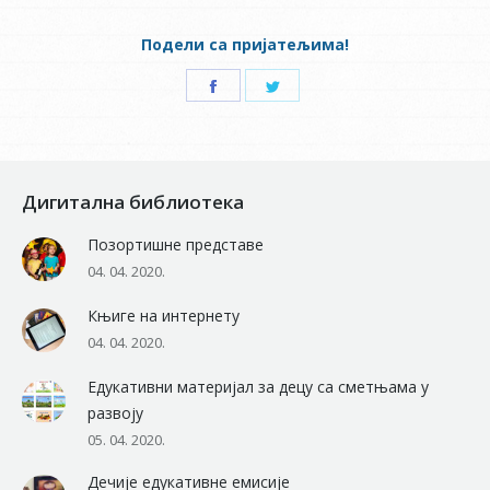
Подели са пријатељима!
Share
Share
on
on
Facebook
Twitter
Дигитална библиотека
Позортишне представе
04. 04. 2020.
Књиге на интернету
04. 04. 2020.
Едукативни материјал за децу са сметњама у
развоју
05. 04. 2020.
Дечије едукативне емисије