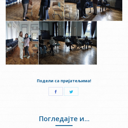
Подели са пријатељима!
Share
Share
on
on
Facebook
Twitter
Погледајте и...