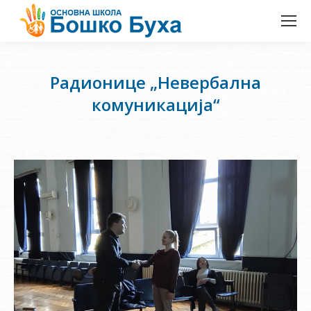
Радионице „Невербална
комуникација“