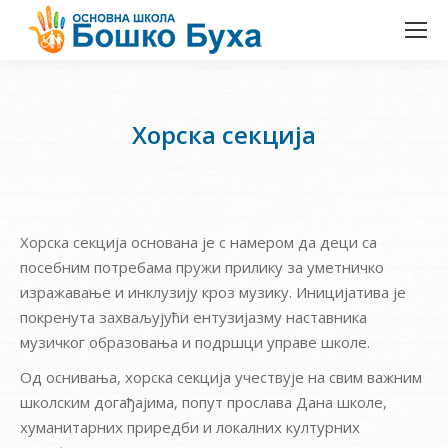
Хорска секција
Хорска секција основана је с намером да деци са
посебним потребама пружи прилику за уметничко
изражавање и инклузију кроз музику. Иницијатива је
покренута захваљујући ентузијазму наставника
музичког образовања и подршци управе школе.
Од оснивања, хорска секција учествује на свим важним
школским догађајима, попут прослава Дана школе,
хуманитарних приредби и локалних културних