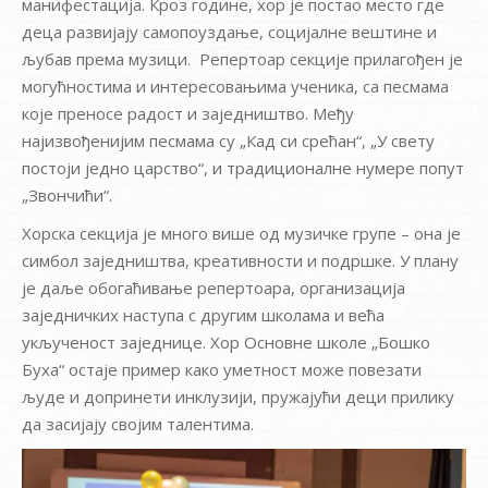
манифестација. Кроз године, хор је постао место где
деца развијају самопоуздање, социјалне вештине и
љубав према музици. Репертоар секције прилагођен је
могућностима и интересовањима ученика, са песмама
које преносе радост и заједништво. Међу
најизвођенијим песмама су „Кад си срећан“, „У свету
постоји једно царство“, и традиционалне нумере попут
„Звончићи“.
Хорска секција је много више од музичке групе – она је
симбол заједништва, креативности и подршке. У плану
је даље обогаћивање репертоара, организација
заједничких наступа с другим школама и већа
укљученост заједнице. Хор Основне школе „Бошко
Буха“ остаје пример како уметност може повезати
људе и допринети инклузији, пружајући деци прилику
да засијају својим талентима.