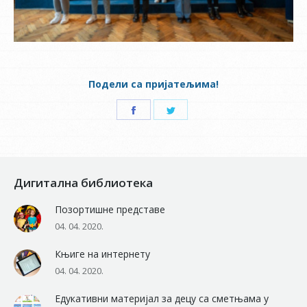
Подели са пријатељима!
Share
Share
on
on
Facebook
Twitter
Дигитална библиотека
Позортишне представе
04. 04. 2020.
Књиге на интернету
04. 04. 2020.
Едукативни материјал за децу са сметњама у