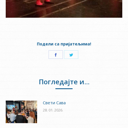
Подели са пријатељима!
Share
Share
on
on
Facebook
Twitter
Погледајте и...
Свети Сава
28. 01. 2026.