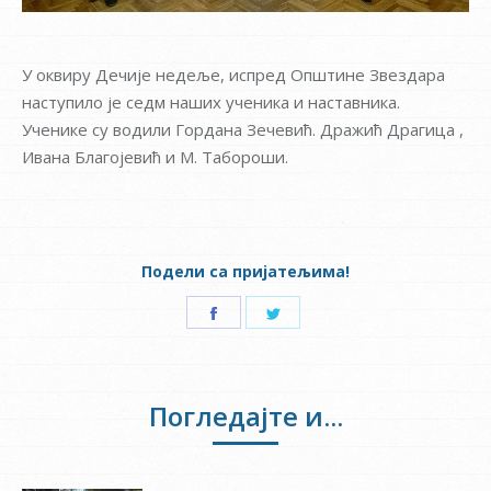
У оквиру Дечије недеље, испред Општине Звездара
наступило је седм наших ученика и наставника.
Ученике су водили Гордана Зечевић. Дражић Драгица ,
Ивана Благојевић и М. Табороши.
Подели са пријатељима!
Share
Share
on
on
Facebook
Twitter
Погледајте и...