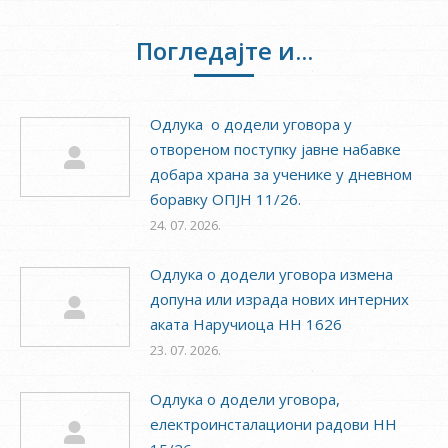
Facebook
Twitter
Погледајте и...
Одлука о додели уговора у
отвореном поступку јавне набавке
добара храна за ученике у дневном
боравку ОПЈН 11/26.
24. 07. 2026.
Одлука о додели уговора измена
допуна или израда нових интерних
аката Наручиоца НН 1626
23. 07. 2026.
Одлука о додели уговора,
електроинсталациони радови НН