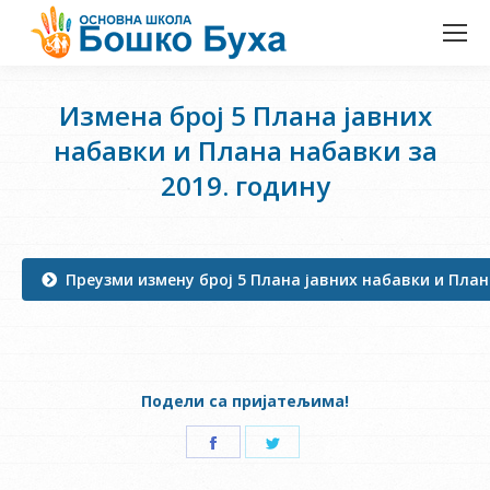
Измена број 5 Плана јавних
набавки и Плана набавки за
2019. годину
Преузми измену број 5 Плана јавних набавки и План
Подели са пријатељима!
Share
Share
on
on