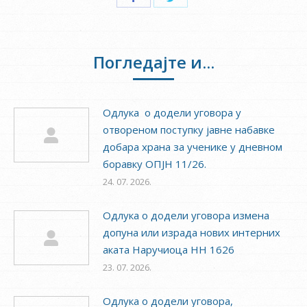
on
on
Facebook
Twitter
Погледајте и...
Одлука о додели уговора у
отвореном поступку јавне набавке
добара храна за ученике у дневном
боравку ОПЈН 11/26.
24. 07. 2026.
Одлука о додели уговора измена
допуна или израда нових интерних
аката Наручиоца НН 1626
23. 07. 2026.
Одлука о додели уговора,