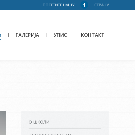
ПОСЕТИТЕ НАШУ
СТРАНУ
Facebook
page
opens
in
е
ГАЛЕРИЈА
УПИС
КОНТАКТ
new
window
О ШКОЛИ