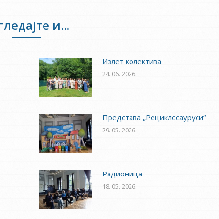
Facebook
Twitter
гледајте и...
Излет колектива
24. 06. 2026.
Представа „Рециклосауруси“
29. 05. 2026.
Радионица
18. 05. 2026.