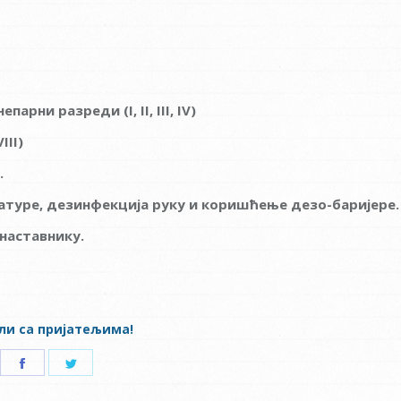
 непарни разреди (
I, II, III, IV)
VIII)
.
атуре, дезинфекција руку и коришћење дезо-баријере.
наставнику.
ли са пријатељима!
Share
Share
on
on