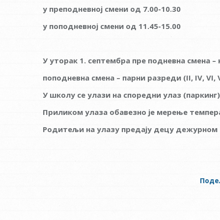
у преподневној смени од 7.00-10.30
у поподневној смени од 11.45-15.00
У уторак 1. септембра пре подневна смена –
поподневна смена – парни разреди (
II, IV, VI, 
У школу се улази на споредни улаз (паркинг)
Приликом улаза обавезно је мерење темпер
Родитељи на улазу предају децу дежурном 
Поде