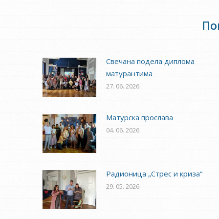
По
Свечана подела диплома
матурантима
27. 06. 2026.
Матурска прослава
04. 06. 2026.
Радионица „Стрес и криза“
29. 05. 2026.