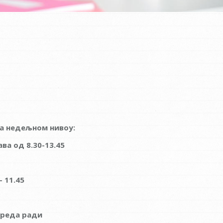
на недељном нивоу:
тава од 8.30-1
3.
45
 11.45
зреда ради