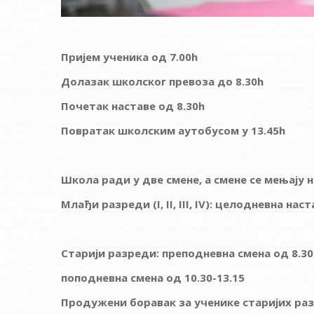
Пријем ученика од 7.00
h
Долазак школског превоза до 8.30
h
Почетак наставе од 8.30
h
Повратак школским аутобусом у 13.45
h
Школа ради у две смене, а смене се мењају 
Млађи разреди
(I, II, III, IV): целодневна нас
Старији разреди: преподневна смена од 8.30-
поподневна смена од 10.30-13.15
Продужени боравак за ученике старијих ра