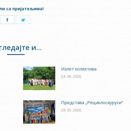
ли са пријатељима!
Share
Share
on
on
Facebook
Twitter
гледајте и...
Излет колектива
24. 06. 2026.
Представа „Рециклосауруси“
29. 05. 2026.