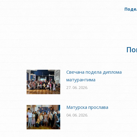
Поде
По
Свечана подела диплома
матурантима
27. 06. 2026.
Матурска прослава
04. 06. 2026.