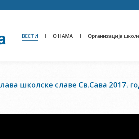
ВЕСТИ
О НАМА
Организација школ
лава школске славе Св.Сава 2017. г