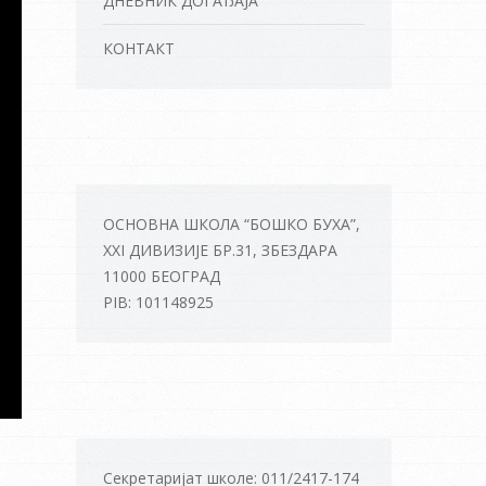
ДНЕВНИК ДОГАЂАЈА
КОНТАКТ
ОСНОВНА ШКОЛА “БОШКО БУХА”,
XXI ДИВИЗИЈЕ БР.31, ЗБЕЗДАРА
11000 БЕОГРАД
PIB: 101148925
Секретаријат школе: 011/2417-174