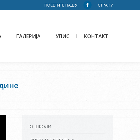
ПОСЕТИТЕ НАШУ
СТРАНУ
Facebook
page
opens
in
е
ГАЛЕРИЈА
УПИС
КОНТАКТ
new
window
одине
О ШКОЛИ