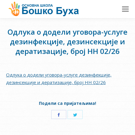
Одлука о додели уговора-услуге
дезинфекције, дезинсекције и
дератизације, број НН 02/26
Одлука о додели уговора-услуге дезинфекције,
дезинсекције и дератизације, број НН 02/26
Подели са пријатељима!
Share
Share
on
on
Facebook
Twitter