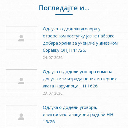
Погледајте и...
Одлука о додели уговора у
отвореном поступку јавне набавке
добара храна за ученике у дневном
боравку ОПЈН 11/26.
24. 07. 2026.
Одлука о додели уговора измена
допуна или израда нових интерних
аката Наручиоца НН 1626
23. 07. 2026.
Одлука о додели уговора,
електроинсталациони радови НН
15/26