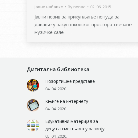
Јавне набавке
By
nenad
02. 06. 2015.
Jавни позив за прикупљање понуда за
давање у закуп школског простора-свечане
музичке сале
Дигитална библиотека
Позортишне представе
04. 04. 2020.
Књиге на интернету
04. 04. 2020.
Едукативни материјал за
децу са сметњама у развоју
05. 04. 2020.