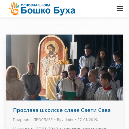
Прослава школске славе Свети Сава
Приредбе
,
ПРОСЛАВЕ
By
admin
27. 01. 2019.
У недељу, 27.01.2019. у свечаној сали школе