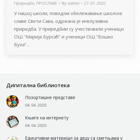
Приредбе
,
ПРОСЛАВЕ
By
admin
27. 01. 2020.
У нашој школи, поводом обележавање школске
славе Свети Сава, одржана је инклузивна
приредба. У приредбии су учествовали ученици
ОШ “Марија Бурсаћ” и ученици ОШ “Бошко
Буха”…
Дигитална библиотека
Позортишне представе
04. 04. 2020.
Књиге на интернету
04. 04. 2020.
Едукативни материјал за децу са сметњама у