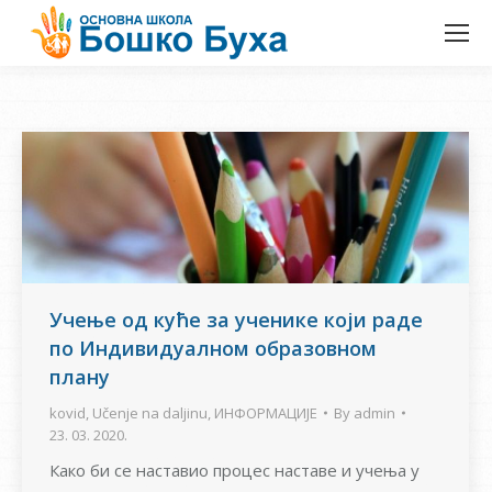
Учење од куће за ученике који раде
по Индивидуалном образовном
плану
kovid
,
Učenje na daljinu
,
ИНФОРМАЦИЈЕ
By
admin
23. 03. 2020.
Како би се наставио процес наставе и учења у