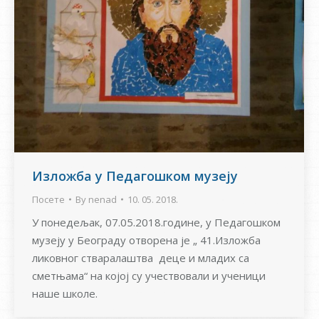
Изложба у Педагошком музеју
Посете
By
nenad
10. 05. 2018.
У понедељак, 07.05.2018.године, у Педагошком
музеју у Београду отворена је „ 41.Изложба
ликовног стваралаштва деце и младих са
сметњама“ на којој су учествовали и ученици
наше школе.