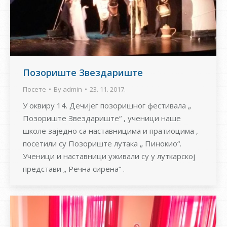
Позориште Звездариште
Посете
By
admin
23. 11. 2017.
У оквиру 14. Дечијег позоришног фестивала „
Позориште Звездариште“ , ученици наше
школе заједно са наставницима и пратиоцима ,
посетили су Позориште лутака „ Пинокио“.
Ученици и наставници уживали су у луткарској
представи „ Речна сирена“ .