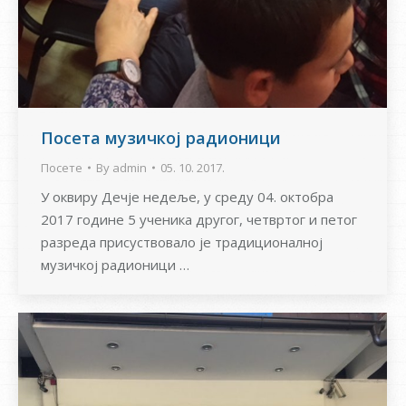
Посета музичкој радионици
Посете
By
admin
05. 10. 2017.
У оквиру Дечје недеље, у среду 04. октобра
2017 године 5 ученика другог, четвртог и петог
разреда присуствовало је традиционалној
музичкој радионици …