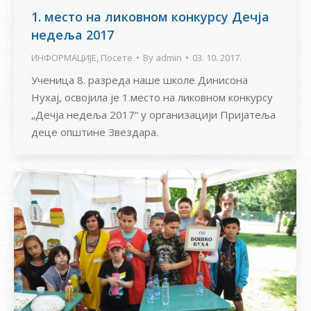
1. место на ликовном конкурсу Дечја
недеља 2017
ИНФОРМАЦИЈЕ
,
Посете
By
admin
03. 10. 2017.
Ученица 8. разреда наше школе Динисона
Нухај, освојила је 1.место на ликовном конкурсу
„Дечја недеља 2017“ у организацији Пријатеља
деце општине Звездара.