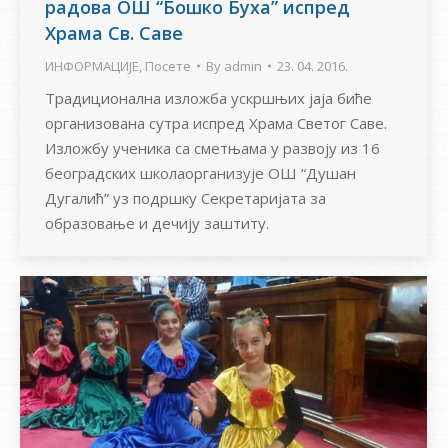
радова ОШ “Бошко Буха” испред
Храма Св. Саве
ИНФОРМАЦИЈЕ
,
Посете
By
admin
23. 04. 2016.
Традиционална изложба ускршњих јаја биће
организована сутра испред Храма Светог Саве.
Изложбу ученика са сметњама у развоју из 16
београдских школаорганизује ОШ “Душан
Дугалић” уз подршку Секретаријата за
образовање и дечију заштиту.