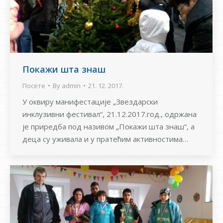
Покажи шта знаш
Посете
By
admin
21. 12. 2017.
У оквиру манифестације „Звездарски
инклузивни фестивал“, 21.12.2017.год., одржана
је приредба под називом „Покажи шта знаш“, а
деца су уживала и у пратећим активностима…