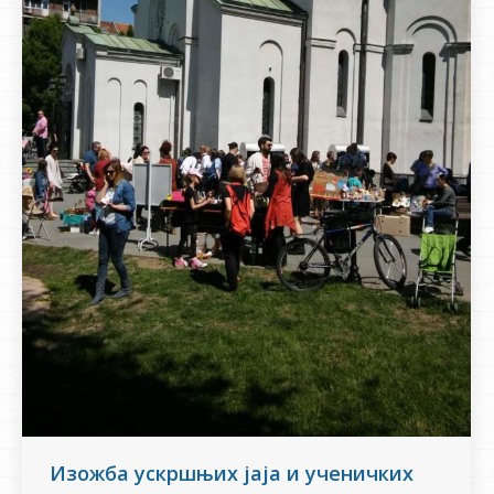
Изожба ускршњих јаја и ученичких