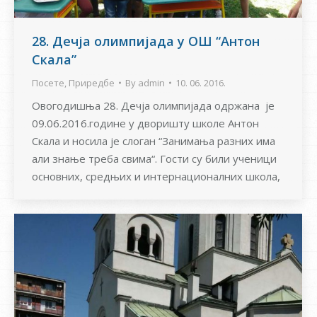
28. Дечја олимпијада у ОШ “Антон
Скала”
Посете
,
Приредбе
By
admin
10. 06. 2016.
Овогодишња 28. Дечја олимпијада одржана je
09.06.2016.године у дворишту школе Антон
Скала и носила је слоган “Занимања разних има
али знање треба свима“. Гости су били ученици
основних, средњих и интернационалних школа,