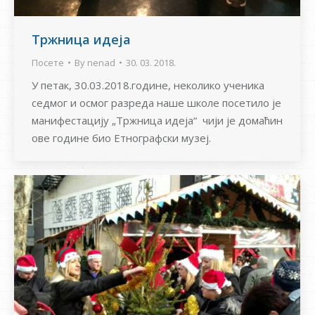
Тржница идеја
Посете
By
nenad
30. 03. 2018.
У петак, 30.03.2018.године, неколико ученика
седмог и осмог разреда наше школе посетило је
манифестацију „Тржница идеја“ чији је домаћин
ове године био Етнографски музеј.