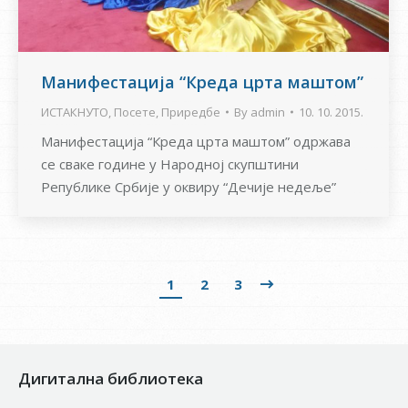
Манифестација “Креда црта маштом”
ИСТАКНУТО
,
Посете
,
Приредбе
By
admin
10. 10. 2015.
Манифестација “Креда црта маштом” одржава
се сваке године у Народној скупштини
Републике Србије у оквиру “Дечије недеље”
1
2
3
Дигитална библиотека