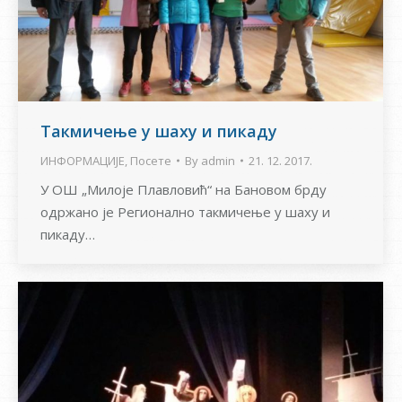
Такмичење у шаху и пикаду
ИНФОРМАЦИЈЕ
,
Посете
By
admin
21. 12. 2017.
У ОШ „Милоје Плавловић“ на Бановом брду
одржано је Регионално такмичење у шаху и
пикаду…