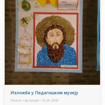
Изложба у Педагошком музеју
Посете
By
nenad
10. 05. 2018.