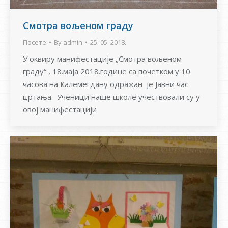
Смотра вољеном граду
Посете
By
admin
25. 05. 2018.
У оквиру манифестације „Смотра вољеном
граду“ , 18.маја 2018.године са почетком у 10
часова на Калемегдану одражан je Јавни час
цртања. Ученици наше школе учествовали су у
овој манифестацији